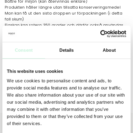
Bättre för miljön (kan återvinnas enklare)
Produkten håller längre utan tillsatta konserveringsmedel
Man kan få ut den sista droppen ur förpackningen (i detta
fall skum)
Flaskan kan rotera 350 grader och därför också användas
kan användas upp och ner
ANVÄNDNING
MER INFO
INGREDIENSER
Consent
Details
About
Dosera önskad mängd i handflatan, applicera på våt hud,
skölj av! Om produkten kommer i kontakt med ögonen skölj
noga med vatten.
This website uses cookies
We use cookies to personalise content and ads, to
provide social media features and to analyse our traffic.
We also share information about your use of our site with
our social media, advertising and analytics partners who
Utförsäljning
may combine it with other information that you’ve
provided to them or that they’ve collected from your use
40%
40%
of their services.