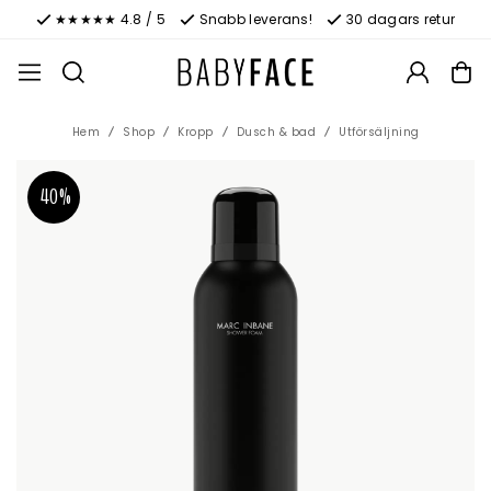
★★★★★ 4.8 / 5
Snabb leverans!
30 dagars retur
Hem
Shop
Kropp
Dusch & bad
Utförsäljning
40%