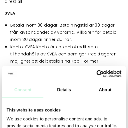
direkt till
SVEA:
Betala inom 30 dagar: Betalningstid är 30 dagar
från avsändandet av varorna. Villkoren för betala
inom 30 dagar finner du här.
Konto: SVEA Konto är en kontokredit som
tillhandahålls av SVEA och som ger kredittagaren
möjlighet att delbetala sina köp. För mer
information om SVEA Konto inklusive allmänna villkor
och Standardiserad, Europeisk
konsumentkreditinformation finner du här.
Consent
Details
About
Betala Direkt: Automatisk dragning från ditt
bankkonto: baseras på autogiro och ditt konto
debiteras ca två bankdagar efter köpet genomförts
This website uses cookies
eller att varan skickats. Villkoren för användande av
autogiro finner du här.
We use cookies to personalise content and ads, to
Banköverföring: Ditt konto debiteras omedelbart
provide social media features and to analyse our traffic.