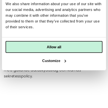
We also share information about your use of our site with
efter att beställningen har lagts.
our social media, advertising and analytics partners who
Du hittar mer information om SVEA här och kan läsa
may combine it with other information that you’ve
deras användarvillkor här.
provided to them or that they’ve collected from your use
of their services.
För att kunna erbjuda en uppsättning av olika
betalningsalternativ behöver vi dela dina person-,
kontakt- och orderuppgifter med leverantören av
Allow all
respektive betaltjänst. Vi rekommenderar dig att läsa
vår sekretesspolicy.
Customize
Användningen av dessa uppgifter regleras i enlighet
med gällande dataskyddslag och Klarnas
sekretesspolicy.