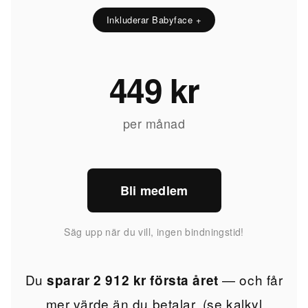
Inkluderar Babyface +
449 kr
per månad
Bli medlem
Säg upp när du vill, ingen bindningstid!
Du
— och får
sparar 2 912 kr första året
mer värde än du betalar. (se kalkyl