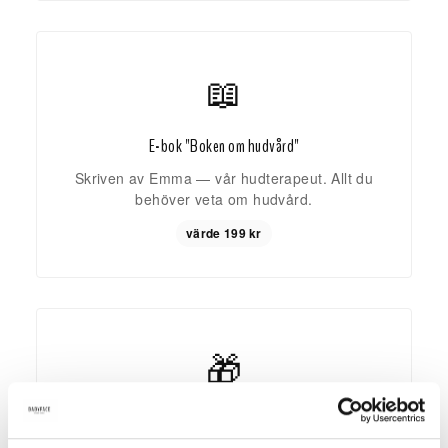
📖
E-bok "Boken om hudvård"
Skriven av Emma — vår hudterapeut. Allt du
behöver veta om hudvård.
värde 199 kr
🎁
Exklusiva tävlingar & gåvor