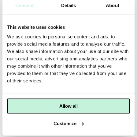
Endast medlemmar. Specialerbjudanden, gåvor
Consent
Details
About
och tävlingar.
This website uses cookies
We use cookies to personalise content and ads, to
✨
provide social media features and to analyse our traffic.
We also share information about your use of our site with
our social media, advertising and analytics partners who
Extra prover
may combine it with other information that you’ve
provided to them or that they’ve collected from your use
Vi lägger till kompletterande prover i dina
of their services.
beställningar när det är möjligt.
Allow all
🔔
Customize