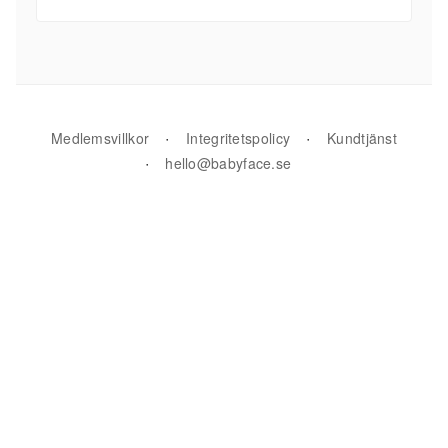
·
·
Medlemsvillkor
Integritetspolicy
Kundtjänst
·
hello@babyface.se