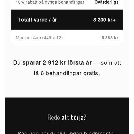
10% rabatt på övriga behandlingar
Ovärderligt
Totalt värde / år
8 300 kr+
Medlemskap (449 × 12)
−5 388 kr
Du
— som att
sparar 2 912 kr första år
få 6 behandlingar gratis.
Redo att börja?
Säg upp när du vill, ingen bindningstid.