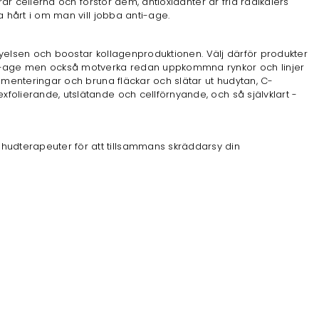
rar cellerna och förstör dem, antioxidanter är fria radikalers
a hårt i om man vill jobba anti-age.
örnyelsen och boostar kollagenproduktionen. Välj därför produkter
nti-age men också motverka redan uppkommna rynkor och linjer
igmenteringar och bruna fläckar och slätar ut hudytan, C-
xfolierande, utslätande och cellförnyande, och så självklart -
hudterapeuter för att tillsammans skräddarsy din