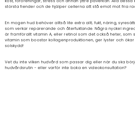
kost, föroreningar, stress och annan yttre påverkan. Alla dessa b
största fiender och de hjälper cellerna att stå emot mot fria ra
En mogen hud behöver alltså lite extra allt; fukt, näring, syres
som verkar reparerande och återfuktande. Några nyckel ingred
är framförallt vitamin A, eller retinol som det också heter, so
vitamin som boostar kollagenproduktionen, ger lyster och ökar f
solskydd!
Vet du inte vilken hudvård som passar dig eller när du ska bö
hudvårdsrutin - eller varför inte boka en videokonsultation?