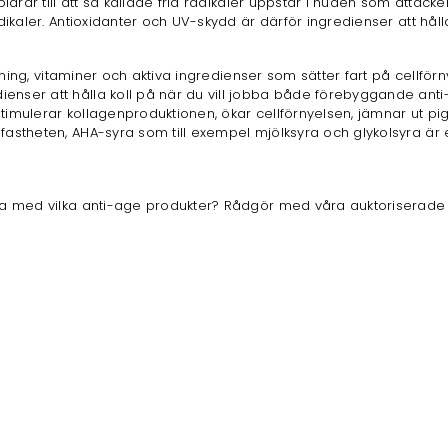
idrar till att så kallade fria radikaler uppstår i huden som attacke
dikaler. Antioxidanter och UV-skydd är därför ingredienser att håll
ättning, vitaminer och aktiva ingredienser som sätter fart på cellf
ienser att hålla koll på när du vill jobba både förebyggande a
m stimulerar kollagenproduktionen, ökar cellförnyelsen, jämnar ut p
astheten, AHA-syra som till exempel mjölksyra och glykolsyra är e
rja med vilka anti-age produkter? Rådgör med våra auktoriserade 