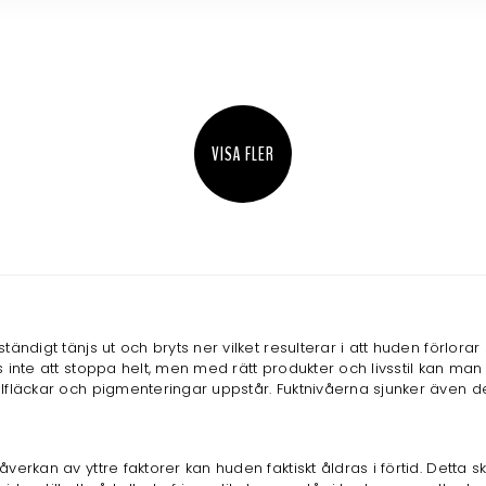
VISA FLER
ndigt tänjs ut och bryts ner vilket resulterar i att huden förlorar
s inte att stoppa helt, men med rätt produkter och livsstil kan 
lfläckar och pigmenteringar uppstår. Fuktnivåerna sjunker även de
verkan av yttre faktorer kan huden faktiskt åldras i förtid. Detta