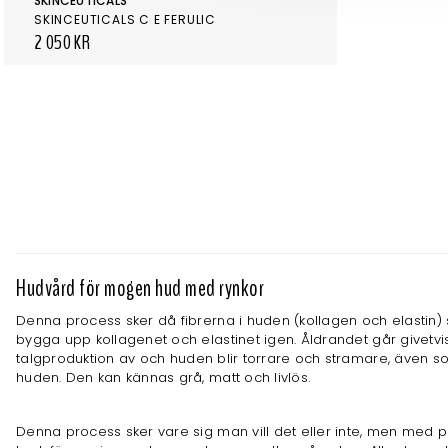
SKINCEUTICALS
SKINCEUTICALS C E FERULIC
2 050 KR
Hudvård för mogen hud med rynkor
Denna process sker då fibrerna i huden (kollagen och elastin) stä
bygga upp kollagenet och elastinet igen. Åldrandet går givetvi
talgproduktion av och huden blir torrare och stramare, även so
huden. Den kan kännas grå, matt och livlös.
Denna process sker vare sig man vill det eller inte, men med på