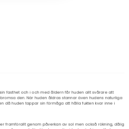
 sin fasthet och i och med åldern får huden allt svårare att
man bromsa den. När huden åldras stannar även hudens naturliga
n då huden tappar sin förmåga att hålla fukten kvar inne i
 sker framförallt genom påverkan av sol men också rökning, dålig