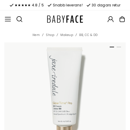
★★★★★ 4.8 / 5
Snabb leverans!
30 dagars retur
Hem
Shop
Makeup
BB, CC & DD