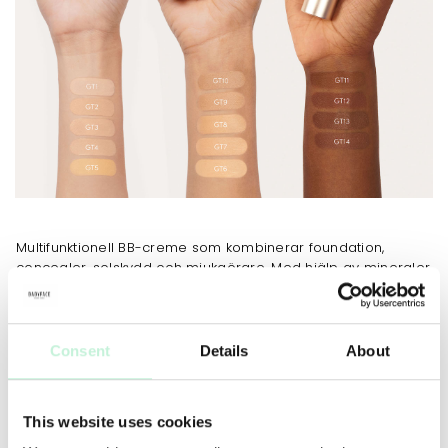
Multifunktionell BB-creme som kombinerar foundation,
concealer, solskydd och mjukgörare. Med hjälp av mineraler
som anpassar sig efter hudtonen täcker Glow Time
blemmor, minimerar porer och döljer fina linjer. Extrakt av
grapefrukt och äpple ger ökad lyster, tonar ut
pigmenteringar och gör hudytan mjuk och jämn. Glow Time
Consent
Details
About
ger SPF 25.
ANVÄNDNING
TIPS
MER INFO
INGREDIENSER
This website uses cookies