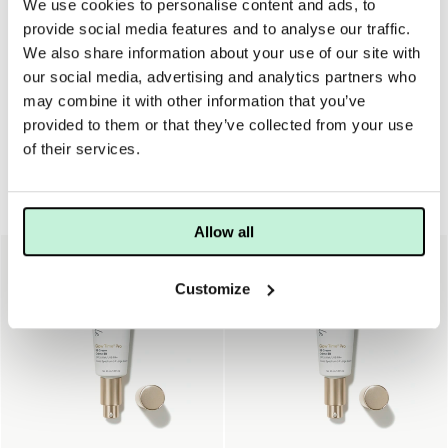
Tryck ut ett pumptryck av Glow Time på det verktyg du
We use cookies to personalise content and ads, to
önskar applicera med. Fördela sedan foundation genom att
provide social media features and to analyse our traffic.
svepa över hela ansiktet med lätta strykningar utåt/nedåt.
We also share information about your use of our site with
Använd med fördel Blending/Contouring Brush eller Flocked
our social media, advertising and analytics partners who
Sponge för jämnt resultat.
may combine it with other information that you’ve
provided to them or that they’ve collected from your use
of their services.
BB, CC & DD
Allow all
Customize