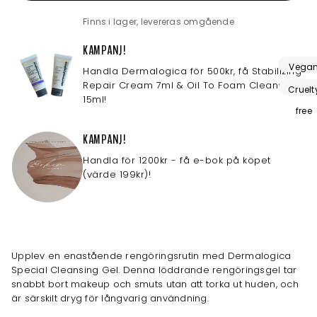
Finns i lager, levereras omgående
KAMPANJ!
Vega
Handla Dermalogica för 500kr, få Stabilizing
Repair Cream 7ml & Oil To Foam Cleanser
friendl
Cruelt
15ml!
free
KAMPANJ!
Handla för 1200kr - få e-bok på köpet
(värde 199kr)!
Upplev en enastående rengöringsrutin med Dermalogica
Special Cleansing Gel. Denna löddrande rengöringsgel tar
snabbt bort makeup och smuts utan att torka ut huden, och
är särskilt dryg för långvarig användning.