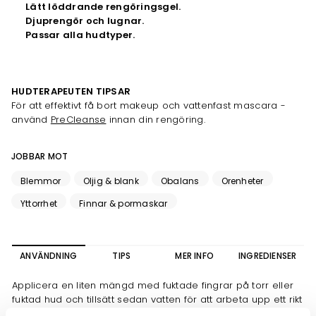
Lätt löddrande rengöringsgel.
Djuprengör och lugnar.
Passar alla hudtyper.
HUDTERAPEUTEN TIPSAR
För att effektivt få bort makeup och vattenfast mascara -
använd
PreCleanse
innan din rengöring.
JOBBAR MOT
Blemmor
Oljig & blank
Obalans
Orenheter
Yttorrhet
Finnar & pormaskar
ANVÄNDNING
TIPS
MER INFO
INGREDIENSER
Applicera en liten mängd med fuktade fingrar på torr eller
fuktad hud och tillsätt sedan vatten för att arbeta upp ett rikt
lödder. Skölj av med vatten.