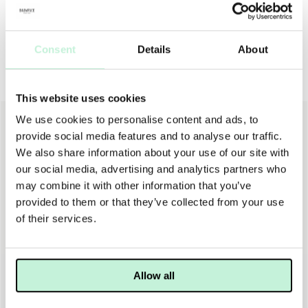
Consent
Details
About
Andra köpte även
This website uses cookies
We use cookies to personalise content and ads, to
provide social media features and to analyse our traffic.
We also share information about your use of our site with
our social media, advertising and analytics partners who
may combine it with other information that you’ve
provided to them or that they’ve collected from your use
of their services.
SKINCEUTICALS
ESSE SKINCARE
Allow all
SKINCEUTICALS A.G.E. ADVANCED EYE
ESSE HYDRATING MIST
1 300 KR
149 KR