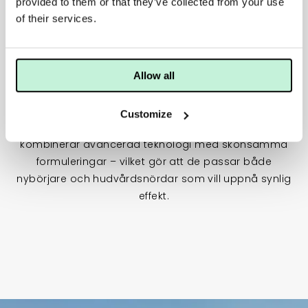
provided to them or that they’ve collected from your use
of their services.
Sammanfattning – En rutin för varje hudtyp
Allow all
Oavsett om huden är torr, fet, mogen, ojämn eller
bara saknar glow finns det en effektiv iS Clinical-rutin
Customize
som är enkel att följa och ger resultat. Produkterna
kombinerar avancerad teknologi med skonsamma
formuleringar – vilket gör att de passar både
nybörjare och hudvårdsnördar som vill uppnå synlig
effekt.