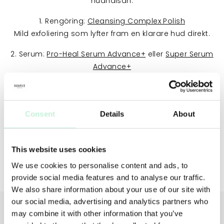
hudhälsan.
1. Rengöring:
Cleansing Complex Polish
Mild exfoliering som lyfter fram en klarare hud direkt.
2. Serum:
Pro-Heal Serum Advance+
eller
Super Serum
Advance+
Antioxidanter, C-vitamin och reparerande ingredienser
som ger omedelbar lyster.
3. Fuktkräm:
Reparative Moisture Emulsion
Consent
Details
About
Ger huden en fin, jämn glans utan att kännas fet.
4. Solskydd:
Extreme Protect SPF 40
This website uses cookies
Bevarar lyster, skyddar mot miljöstress och håller
We use cookies to personalise content and ads, to
huden klar under dagen.
provide social media features and to analyse our traffic.
We also share information about your use of our site with
our social media, advertising and analytics partners who
may combine it with other information that you’ve