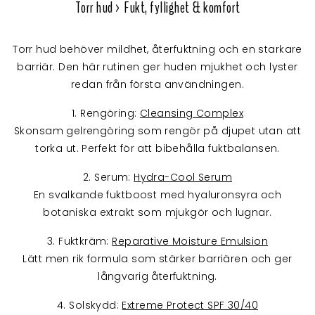
Torr hud > Fukt, fyllighet & komfort
Torr hud behöver mildhet, återfuktning och en starkare
barriär. Den här rutinen ger huden mjukhet och lyster
redan från första användningen.
1. Rengöring:
Cleansing Complex
Skonsam gelrengöring som rengör på djupet utan att
torka ut. Perfekt för att bibehålla fuktbalansen.
2. Serum:
Hydra-Cool Serum
En svalkande fuktboost med hyaluronsyra och
botaniska extrakt som mjukgör och lugnar.
3. Fuktkräm:
Reparative Moisture Emulsion
Lätt men rik formula som stärker barriären och ger
långvarig återfuktning.
4. Solskydd:
Extreme Protect SPF 30/40