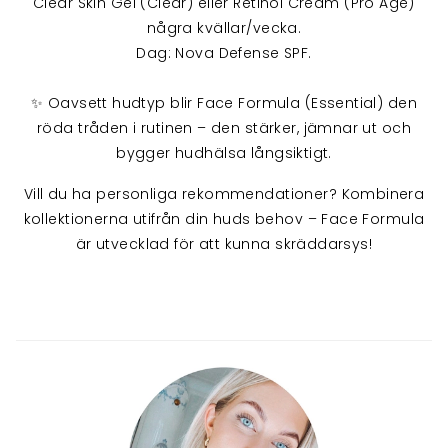
Clear Skin Gel (Clear) eller Retinol Cream (Pro Age)
några kvällar/vecka.
Dag: Nova Defense SPF.
✨ Oavsett hudtyp blir Face Formula (Essential) den
röda tråden i rutinen – den stärker, jämnar ut och
bygger hudhälsa långsiktigt.
Vill du ha personliga rekommendationer? Kombinera
kollektionerna utifrån din huds behov – Face Formula
är utvecklad för att kunna skräddarsys!