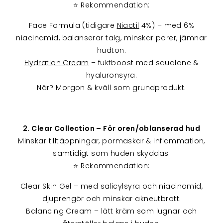
⭐ Rekommendation:
Face Formula (tidigare
Niactil
4%) – med 6%
niacinamid, balanserar talg, minskar porer, jämnar
hudton.
Hydration Cream
– fuktboost med squalane &
hyaluronsyra.
När? Morgon & kväll som grundprodukt.
2. Clear Collection – För oren/oblanserad hud
Minskar tilltäppningar, pormaskar & inflammation,
samtidigt som huden skyddas.
⭐ Rekommendation:
Clear Skin Gel – med salicylsyra och niacinamid,
djuprengör och minskar akneutbrott.
Balancing Cream – lätt kräm som lugnar och