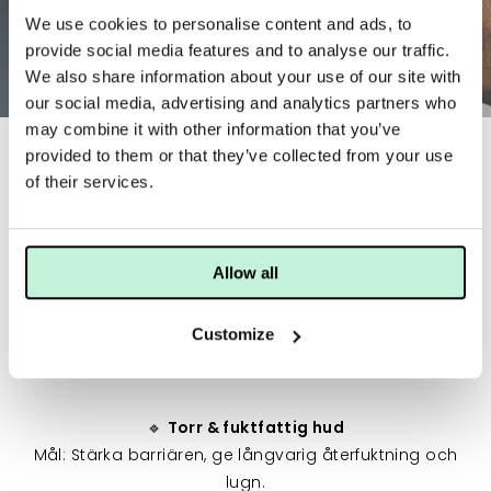
We use cookies to personalise content and ads, to
provide social media features and to analyse our traffic.
We also share information about your use of our site with
our social media, advertising and analytics partners who
may combine it with other information that you’ve
provided to them or that they’ve collected from your use
Skapa en hudvårdsrutin efter din hudtyp!
of their services.
Face Formula är hudvård utvecklad med vetenskap,
norsk autenticitet och långsiktig hudhälsa i fokus. För
att göra det enkelt för dig har vi satt ihop färdiga
Allow all
rutiner baserat på olika hudtyper – så att du direkt kan
hitta den kombination som passar bäst för just din
Customize
hud.
🔹
Torr & fuktfattig hud
Mål: Stärka barriären, ge långvarig återfuktning och
lugn.