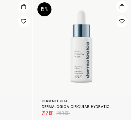
15%
DERMALOGICA
DERMALOGICA CIRCULAR HYDRATION SERUM 10ML
212 KR
249 KR