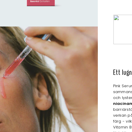
Ett lug
Pink Ser
sammansä
och lyst
niacina
barriärs
verkan på
färg - vil
Vitamin B