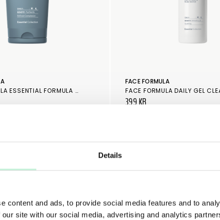
LA
FACE FORMULA
FACE FORMULA ESSENTIAL FORMULA 6% 100ML
FACE FORMULA DAILY GEL CL
399 KR
Details
Köp hela rutinen – för bästa resultat
20%
e content and ads, to provide social media features and to analy
 our site with our social media, advertising and analytics partn