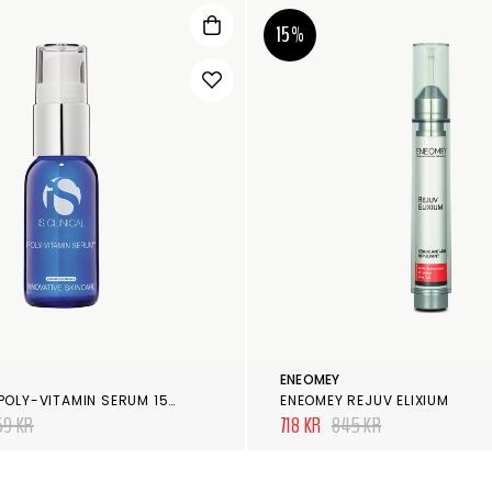
15%
ENEOMEY
IS CLINICAL POLY-VITAMIN SERUM 15ML
ENEOMEY REJUV ELIXIUM
769 KR
718 KR
845 KR