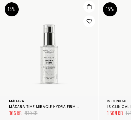
15%
15%
MÁDARA
IS CLINICAL
MÁDARA TIME MIRACLE HYDRA FIRM HYALURON CONCENTRATE JELLY
366 KR
430 KR
1 504 KR
1 