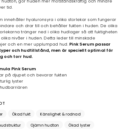
r hudton, gör huden mer motståndskraftig och mindre
er tid.
m innehåller hyaluronsyra i olika storlekar som fungerar
indare och drar till och behåller fukten i huden. De olika
orlekarna tränger ned i olika hudlager så att fuktigheten
å olika nivåer i huden. Detta leder till minskade
linjer och en mer upplumpad hud.
Pink Serum passar
typer och hudtillstånd, men är speciellt optimal för
ig och torr hud.
mula Pink Serum
tar på djupet och bevarar fukten
urlig lyster
 hudbarriären
OT
er
Ökad fukt
Känslighet & rodnad
udstruktur
Ojämn hudton
Ökad lyster