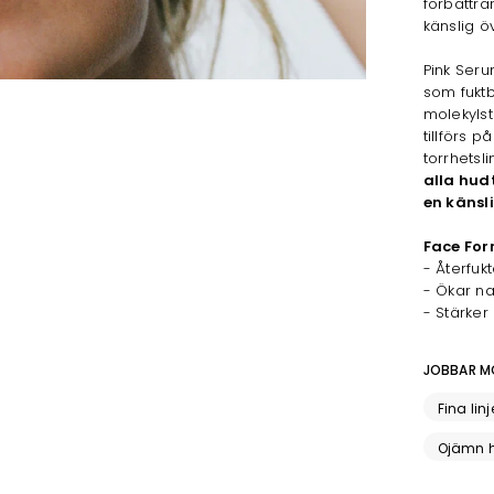
förbättra
känslig öv
Pink Seru
som fuktb
molekylst
tillförs p
torrhets
alla hud
en känsl
Face For
- Återfuk
- Ökar nat
- Stärker
JOBBAR M
Fina linj
Ojämn h