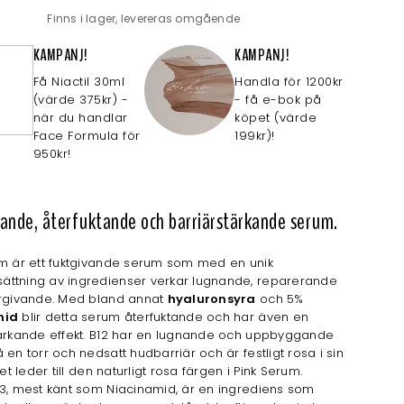
Finns i lager, levereras omgående
KAMPANJ!
KAMPANJ!
Få Niactil 30ml
Handla för 1200kr
(värde 375kr) -
- få e-bok på
när du handlar
köpet (värde
Face Formula för
199kr)!
950kr!
nande, återfuktande och barriärstärkande serum.
um är ett fuktgivande serum som med en unik
ttning av ingredienser verkar lugnande, reparerande
ergivande. Med bland annat
hyaluronsyra
och 5%
mid
blir detta serum återfuktande och har även en
tärkande effekt. B12 har en lugnande och uppbyggande
 en torr och nedsatt hudbarriär och är festligt rosa i sin
ket leder till den naturligt rosa färgen i Pink Serum.
3, mest känt som Niacinamid, är en ingrediens som