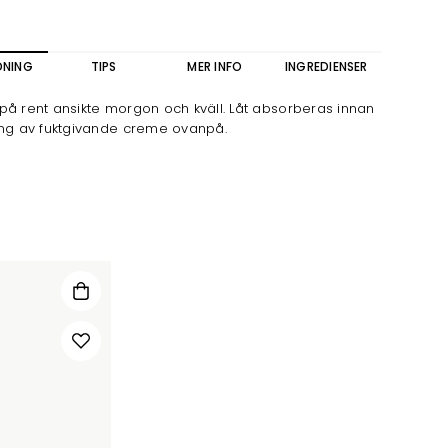
DNING
TIPS
MER INFO
INGREDIENSER
på rent ansikte morgon och kväll. Låt absorberas innan
ing av fuktgivande creme ovanpå.