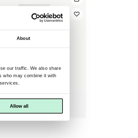
About
se our traffic. We also share
ers who may combine it with
 services.
IA ÅKERBERG
IA ÅKERBERG FACE LOTION MORE
Allow all
 KR