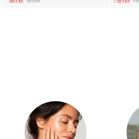
889 KR
989 KR
1 589 KR
1 7