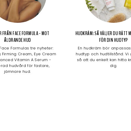
R FRÅN FACE FORMULA - MOT
HUDKRÄM: SÅ VÄLJER DU RÄTT
ÅLDRANDE HUD
FÖR DIN HUDTYP
Face Formulas tre nyheter:
En hudkräm bör anpassas 
g Firming Cream, Eye Cream
hudtyp och hudtillstånd. Vi
anced Vitamin A Serum -
så att du enkelt kan hitta 
rad hudvård för fastare,
dig.
jämnare hud.