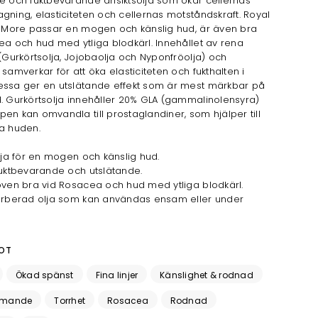
e och fuktbevarande ansiktsolja som ökar cellernas
gning, elasticiteten och cellernas motståndskraft. Royal
l More passar en mogen och känslig hud, är även bra
ea och hud med ytliga blodkärl. Innehållet av rena
 (Gurkörtsolja, Jojobaolja och Nyponfröolja) och
 samverkar för att öka elasticiteten och fukthalten i
essa ger en utslätande effekt som är mest märkbar på
. Gurkörtsolja innehåller 20% GLA (gammalinolensyra)
en kan omvandla till prostaglandiner, som hjälper till
a huden.
olja för en mogen och känslig hud.
fuktbevarande och utslätande.
öven bra vid Rosacea och hud med ytliga blodkärl.
sorberad olja som kan användas ensam eller under
OT
Ökad spänst
Fina linjer
Känslighet & rodnad
amande
Torrhet
Rosacea
Rodnad