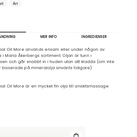
rl
Ärr
ÄNDNING
MER INFO
INGREDIENSER
cial Oil More används ensam eller under någon av
i Maria Åkerbergs sortiment. Oljan är tunn i
sen och går snabbt in i huden utan att kladda (om inte
 baserade på mineralolja använts tidigare).
ial Oil More är en mycket fin olja till ansiktsmassage.