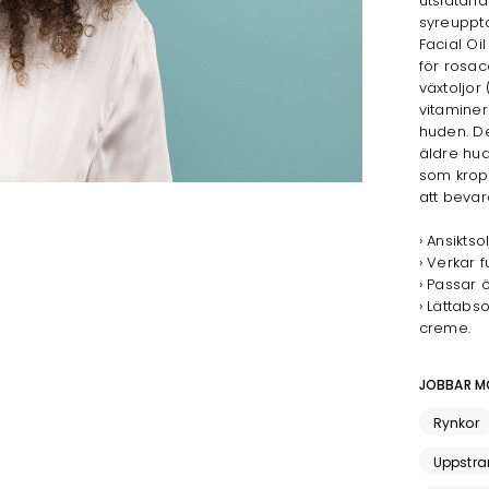
utslätand
syreuppta
Facial Oi
för rosac
växtoljor
vitaminer
huden. D
äldre hud
som kropp
att bevar
› Ansikts
› Verkar 
› Passar 
› Lättab
creme.
JOBBAR M
Rynkor
Uppstr