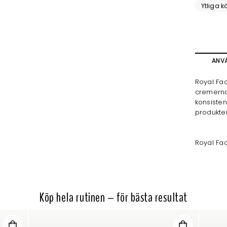
Ytliga kä
ANV
Royal Fa
cremerna 
konsisten
produkter
Royal Fac
Köp hela rutinen – för bästa resultat