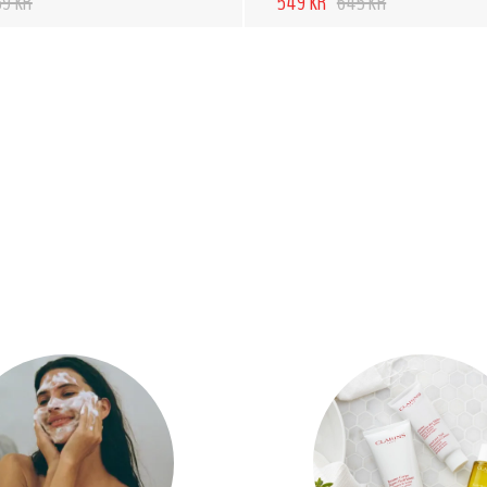
69 KR
549 KR
645 KR