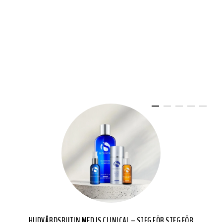
HUDVÅRDSRUTIN MED IS CLINICAL – STEG FÖR STEG FÖR