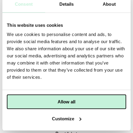
HUDTERAPEUTEN TIPSAR
Consent
Details
About
För att effektivt få bort makeup och vattenfast mascara -
använd
PreCleanse
innan din rengöring.
This website uses cookies
JOBBAR MOT
We use cookies to personalise content and ads, to
Blemmor
Oljig & blank
Obalans
Orenheter
provide social media features and to analyse our traffic.
We also share information about your use of our site with
Yttorrhet
Finnar & pormaskar
our social media, advertising and analytics partners who
may combine it with other information that you’ve
provided to them or that they’ve collected from your use
ANVÄNDNING
TIPS
MER INFO
INGREDIENSER
of their services.
Applicera en liten mängd med fuktade fingrar på torr eller
fuktad hud och tillsätt sedan vatten för att arbeta upp ett rikt
lödder. Skölj av med vatten.
Allow all
Customize