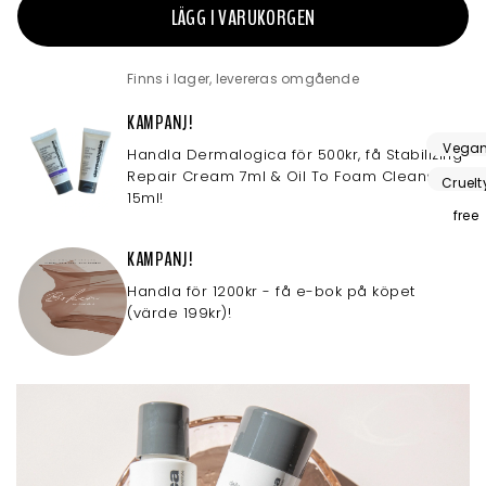
LÄGG I VARUKORGEN
Finns i lager, levereras omgående
KAMPANJ!
Vega
Handla Dermalogica för 500kr, få Stabilizing
Repair Cream 7ml & Oil To Foam Cleanser
friendl
Cruelt
15ml!
free
KAMPANJ!
Handla för 1200kr - få e-bok på köpet
(värde 199kr)!