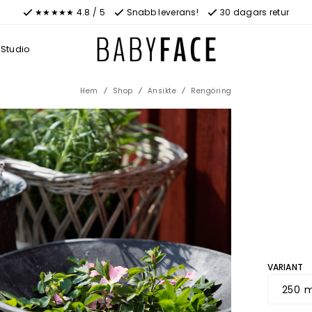
★★★★★ 4.8 / 5
Snabb leverans!
30 dagars retur
Studio
Hem
Shop
Ansikte
Rengöring
VARIANT