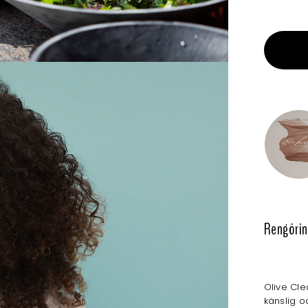
Rengörin
Olive Cle
känslig 