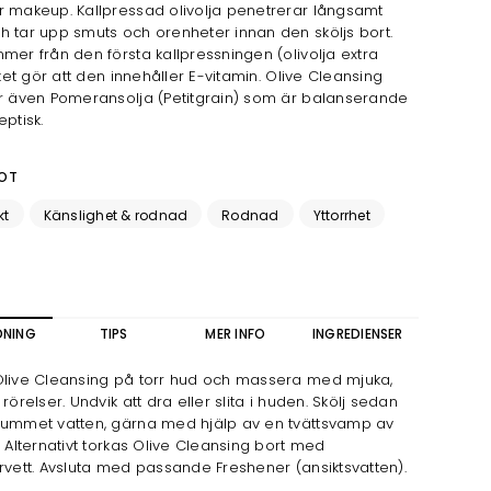
 makeup. Kallpressad olivolja penetrerar långsamt
 tar upp smuts och orenheter innan den sköljs bort.
mer från den första kallpressningen (olivolja extra
ilket gör att den innehåller E-vitamin. Olive Cleansing
r även Pomeransolja (Petitgrain) som är balanserande
eptisk.
OT
kt
Känslighet & rodnad
Rodnad
Yttorrhet
DNING
TIPS
MER INFO
INGREDIENSER
Olive Cleansing på torr hud och massera med mjuka,
 rörelser. Undvik att dra eller slita i huden. Skölj sedan
jummet vatten, gärna med hjälp av en tvättsvamp av
. Alternativt torkas Olive Cleansing bort med
rvett. Avsluta med passande Freshener (ansiktsvatten).