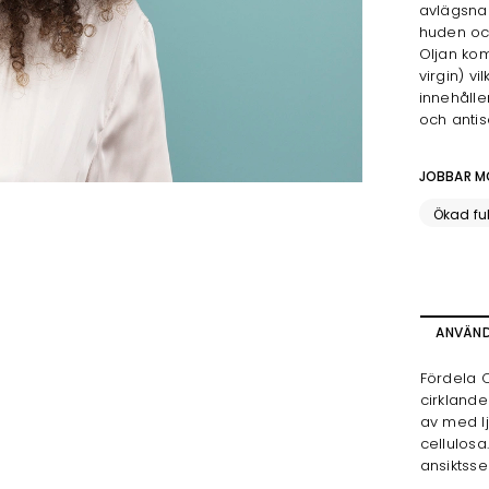
avlägsnar
huden och
Oljan kom
virgin) v
innehålle
och antis
JOBBAR M
Ökad fu
ANVÄN
Fördela 
cirklande
av med l
cellulosa
ansiktsse