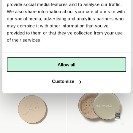
provide social media features and to analyse our traffic.
Applicera 1-2 pump foundation med fingrarna,
We also share information about your use of our site with
foundationborste eller make-up svamp. Arbets ut över hela
our social media, advertising and analytics partners who
ansiktet eller där du önskar lite extra täckning.
may combine it with other information that you’ve
provided to them or that they’ve collected from your use
of their services.
Foundation
Allow all
Customize