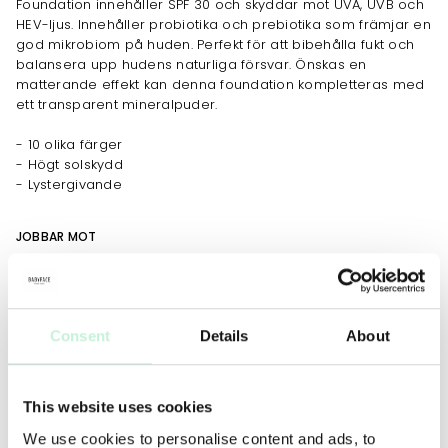
Foundation innehåller SPF 30 och skyddar mot UVA, UVB och
HEV-ljus. Innehåller probiotika och prebiotika som främjar en
god mikrobiom på huden. Perfekt för att bibehålla fukt och
balansera upp hudens naturliga försvar. Önskas en
matterande effekt kan denna foundation kompletteras med
ett transparent mineralpuder.
- 10 olika färger
- Högt solskydd
- Lystergivande
JOBBAR MOT
Rynkor
Fina linjer
Ökad fukt
Känslighet & rodnad
Torrhet
Rosacea
Rodnad
Ytliga kärl
Yttorrhet
Ojämn hudstruktur
Consent
Details
About
Ökad lyster
This website uses cookies
We use cookies to personalise content and ads, to
ANVÄNDNING
TIPS
MER INFO
INGREDIENSER