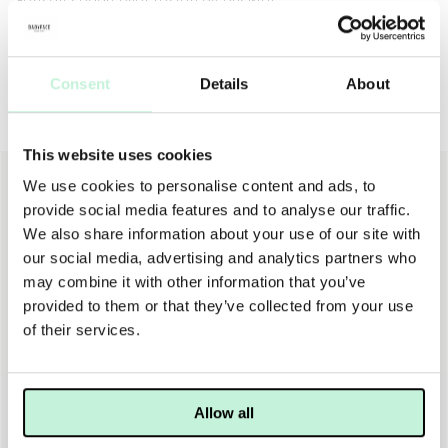
Fortsätt sedan över resten av ansiktet.
Consent
Details
About
Andra köpte även
This website uses cookies
NY
We use cookies to personalise content and ads, to
provide social media features and to analyse our traffic.
We also share information about your use of our site with
our social media, advertising and analytics partners who
may combine it with other information that you’ve
provided to them or that they’ve collected from your use
of their services.
SKINCEUTICALS
DERMALOGICA
SKINCEUTICALS A.G.E. ADVANCED EYE
DERMALOGICA SMART EYE DENSITY
Allow all
1 300 KR
1 545 KR