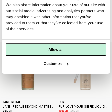
makeupsvamp eller puderpuff.
We also share information about your use of our site with
our social media, advertising and analytics partners who
may combine it with other information that you’ve
provided to them or that they’ve collected from your use
of their services.
Foundation
40%
Allow all
Customize
JANE IREDALE
PUR
JANE IREDALE BEYOND MATTE LIQUID FOUNDATION M12
PUR LOVE YOUR SELFIE LIQUID FOUNDATION TN1