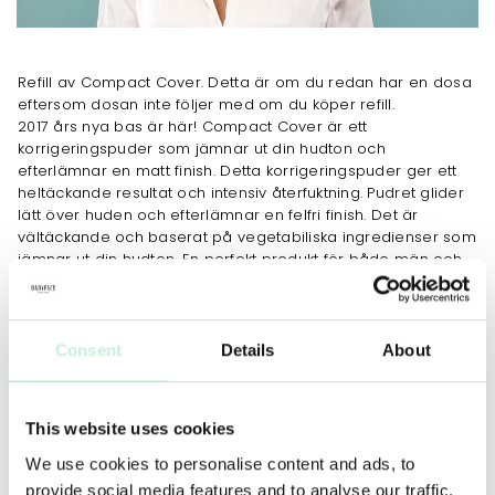
Refill av Compact Cover. Detta är om du redan har en dosa
eftersom dosan inte följer med om du köper refill.
2017 års nya bas är här! Compact Cover är ett
korrigeringspuder som jämnar ut din hudton och
efterlämnar en matt finish. Detta korrigeringspuder ger ett
heltäckande resultat och intensiv återfuktning. Pudret glider
lätt över huden och efterlämnar en felfri finish. Det är
vältäckande och baserat på vegetabiliska ingredienser som
jämnar ut din hudton. En perfekt produkt för både män och
kvinnor.
JOBBAR MOT
Consent
Details
About
ANVÄNDNING
MER INFO
INGREDIENSER
This website uses cookies
We use cookies to personalise content and ads, to
Kan användas i hela ansiktet som bas eller på utvalda
provide social media features and to analyse our traffic.
ställen för att korrigera ojämnheter. Appliceras med pensel,