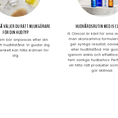
Å VÄLJER DU RÄTT MJUKGÖRARE
HUDVÅRDSRUTIN MED IS CL
FÖR DIN HUDTYP
iS Clinical är känt för sina
men skonsamma formuler
äm bör anpassas efter din
ger synliga resultat, oavs
 hudtillstånd. Vi guidar dig
eller hudtillstånd. Här gui
 enkelt kan hitta krämen för
igenom enkla och effektiva 
dig.
fem vanliga hudbehov. Perf
vill hitta rätt produkter so
gör skillnad.