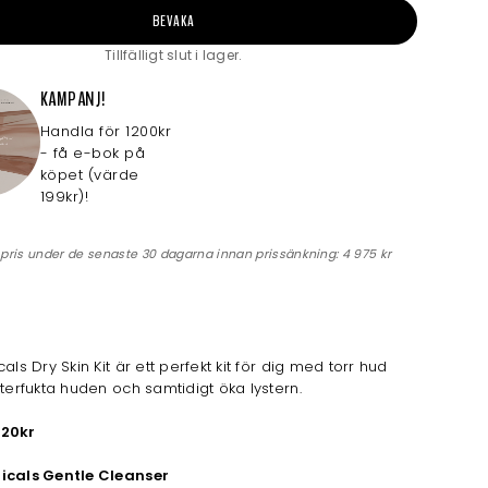
BEVAKA
Tillfälligt slut i lager.
KAMPANJ!
Handla för 1200kr
- få e-bok på
köpet (värde
199kr)!
 pris under de senaste 30 dagarna innan prissänkning:
4 975 kr
als Dry Skin Kit är ett perfekt kit för dig med torr hud
återfukta huden och samtidigt öka lystern.
220kr
icals Gentle Cleanser