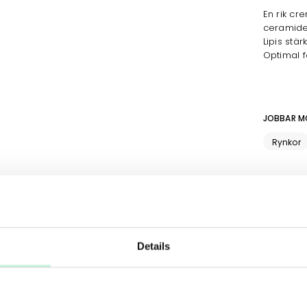
En rik cr
ceramider
Lipis stä
Optimal f
JOBBAR M
Rynkor
Se respe
Details