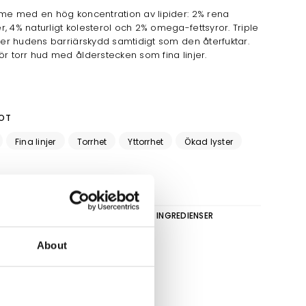
eme med en hög koncentration av lipider: 2% rena
, 4% naturligt kolesterol och 2% omega-fettsyror. Triple
rker hudens barriärskydd samtidigt som den återfuktar.
ör torr hud med ålderstecken som fina linjer.
OT
Fina linjer
Torrhet
Yttorrhet
Ökad lyster
ANVÄNDNING
INGREDIENSER
ktive produkt
About