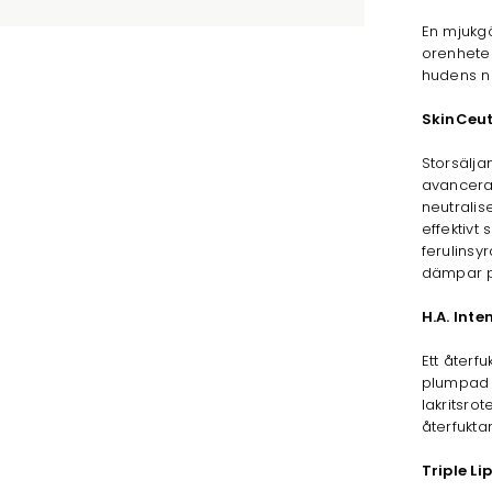
En mjukg
orenhete
hudens n
SkinCeut
Storsälj
avancerat
neutralise
effektivt
ferulinsyr
dämpar p
H.A. Inte
Ett återf
plumpad e
lakritsro
återfukta
Triple Lip