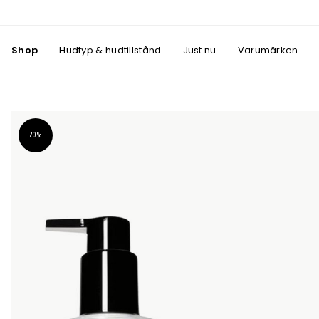
Shop
Hudtyp & hudtillstånd
Just nu
Varumärken
20%