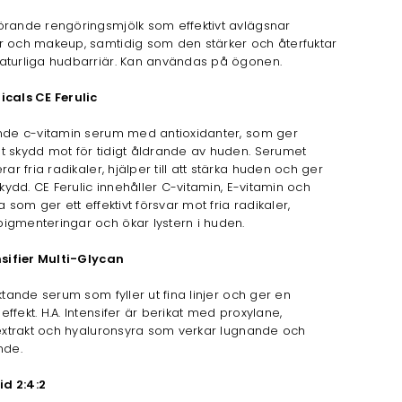
örande rengöringsmjölk som effektivt avlägsnar
r och makeup, samtidig som den stärker och återfuktar
aturliga hudbarriär. Kan användas på ögonen.
icals CE Ferulic
ande c-vitamin serum med antioxidanter, som ger
 skydd mot för tidigt åldrande av huden. Serumet
rar fria radikaler, hjälper till att stärka huden och ger
 skydd. CE Ferulic innehåller C-vitamin, E-vitamin och
a som ger ett effektivt försvar mot fria radikaler,
igmenteringar och ökar lystern i huden.
nsifier Multi-Glycan
uktande serum som fyller ut fina linjer och ger en
ffekt. H.A. Intensifer är berikat med proxylane,
textrakt och hyaluronsyra som verkar lugnande och
nde.
id 2:4:2