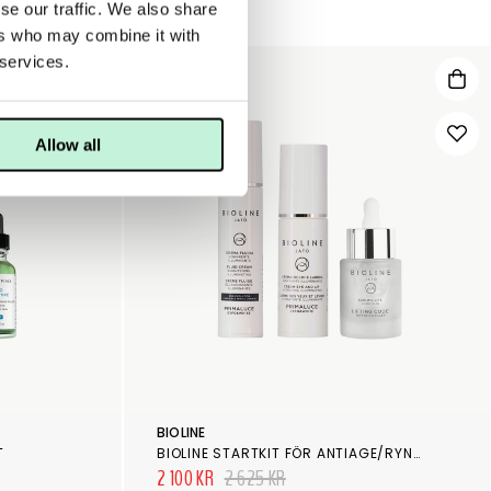
se our traffic. We also share
ers who may combine it with
 services.
20%
Allow all
BIOLINE
T
BIOLINE STARTKIT FÖR ANTIAGE/RYNKOR/PIGMENTERINGAR
2 100 KR
2 625 KR