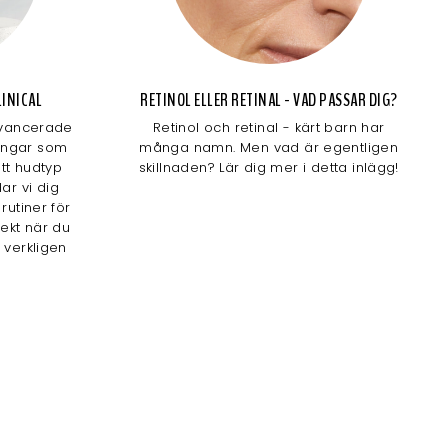
INICAL
RETINOL ELLER RETINAL - VAD PASSAR DIG?
 avancerade
Retinol och retinal - kärt barn har
ingar som
många namn. Men vad är egentligen
ett hudtyp
skillnaden? Lär dig mer i detta inlägg!
dar vi dig
rutiner för
ekt när du
m verkligen