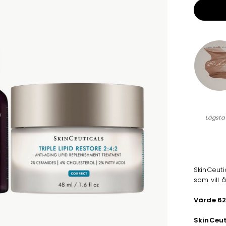
Lägsta
SkinCeutic
som vill 
Värde 6
SkinCeut