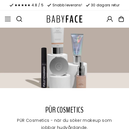
★★★★★ 4.8 / 5
Snabb leverans!
30 dagars retur
PÜR COSMETICS
PÜR Cosmetics - när du söker makeup som
jobbar hudvårdande.