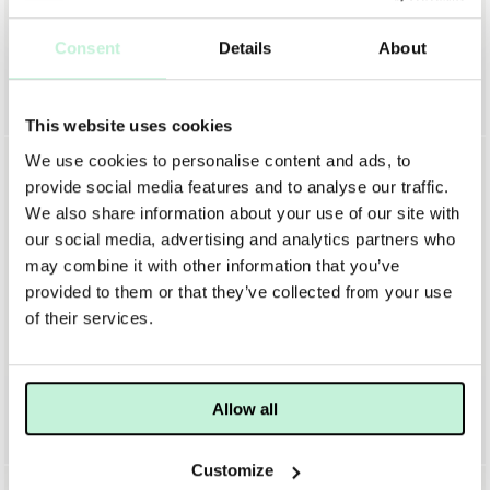
redan 2002 och finns i ett flertal länder över hela
världen. Inga produkter är någonsin testade på
Consent
Details
About
PUR
PUR
djur och de innehåller inga parabener,
PUR SEA FRESH PURIFYING GEL FOAM CLEANSER
PUR ON POINT LIPLINER
mineraloljor, gluten eller talk. Allt för att din hud
357 KR
510 KR
171 KR
285 KR
ska kunna andas och må bra.
This website uses cookies
We use cookies to personalise content and ads, to
40%
40%
provide social media features and to analyse our traffic.
PÜRS KUNDER
We also share information about your use of our site with
PÜR Cosmetics vill att deras kunder ska få ut
our social media, advertising and analytics partners who
maximal effekt av deras produkter. Att hjälpa
may combine it with other information that you’ve
och underlätta för de kunder som har svåra
provided to them or that they’ve collected from your use
hudproblem och kunna förstärka en redan bra
of their services.
hudrutin. PÜRs målgrupp är personer som vill ta
hand om sin hud och samtidigt vara naturligt
attraktiv med sin bästa hud genom livets alla
PUR
PUR
Allow all
faser.
PUR ON POINT EYESHADOW PALETTE
PUR LOVE YOUR SELFIE LIQUID FOUNDATION
327 KR
545 KR
345 KR
575 KR
Customize