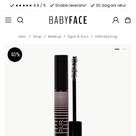
★★★★★ 4.8 / 5
Snabb leverans!
30 dagars retur
Hem
Shop
Makeup
Ögon & bryn
Utförsäljning
40%