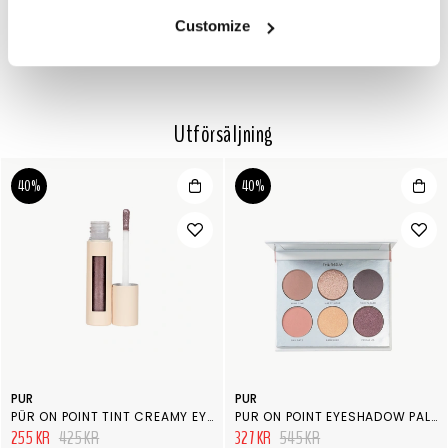
nedre fransraden.
Customize
Utförsäljning
40%
40%
PUR
PUR
PÜR ON POINT TINT CREAMY EYESHADOW & PRIMER WITH PEPTIDES SATIN
PUR ON POINT EYESHADOW PALETTE
255 KR
425 KR
327 KR
545 KR