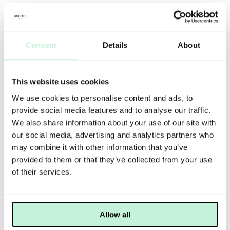
- En krämig, fyllig, volymgivande och definierande
- Hjälper till att stärka och omedelbart ge volym till
fransarna
Consent
Details
About
- Borsten är gjord på förnybara resurser; 100% ricinolje-
baserad fiberborste
- Fungerar perfekt med PÜR Fully Charged Mascara Primer
This website uses cookies
och On Point Eyeliner Pencil
- 91% naturligt framställda ingredienser
We use cookies to personalise content and ads, to
- Vegansk
provide social media features and to analyse our traffic.
We also share information about your use of our site with
JOBBAR MOT
our social media, advertising and analytics partners who
may combine it with other information that you’ve
provided to them or that they’ve collected from your use
ANVÄNDNING
MER INFO
INGREDIENSER
of their services.
Börja med att placera mascaraborsten vid fransarnas rot
och håll kvar i några sekunder. Applicera genom att kamma
fransarna med borsten och upprepa för att bygga upp
Allow all
volym. Använd borsten vertikalt för att applicera på den