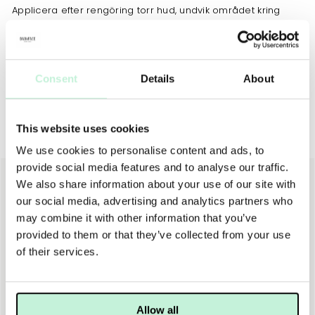
Applicera efter rengöring torr hud, undvik området kring
ögonen. Låt verka i 10-15 minuter och skölj av med varmt
vatten. Följ med toner, serum eller olja och fuktighetskräm.
Använd 1-2 gånger i veckan.
Consent
Details
About
This website uses cookies
Ansiktsmask
We use cookies to personalise content and ads, to
provide social media features and to analyse our traffic.
We also share information about your use of our site with
our social media, advertising and analytics partners who
may combine it with other information that you’ve
provided to them or that they’ve collected from your use
of their services.
Allow all