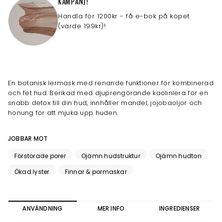
KAMPANJ!
Handla för 1200kr - få e-bok på köpet
(värde 199kr)!
En botanisk lermask med renande funktioner för kombinerad
och fet hud. Berikad med djuprengörande kaolinlera för en
snabb detox till din hud, innhåller mandel, jojobaoljor och
honung för att mjuka upp huden.
JOBBAR MOT
Förstorade porer
Ojämn hudstruktur
Ojämn hudton
Ökad lyster
Finnar & pormaskar
ANVÄNDNING
MER INFO
INGREDIENSER