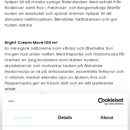
hjälper till att minska synliga ålderstecken. Med extrakt från
Rödklöver samt Ros-, Patchouli- och Bergamottolja återfår
huden sin elasticitet och spänst. Krämen hjälper till att
stimulera cellförnyelsen, återställer fuktbalansen och gör
huden slätare.
Night Cream More 100 ml
En näringsrik nattcreme som vårdar och återfuktar torr,
mogen hud under natten. Med Rapsolja och Havtornsolja får
cremen en lyxig konsistens som stärker hudens
skyddsbarriär och motverkar tecken på åldrande.
Havtornsolja är rik på antioxidanter, essentiella fettsyror och
C-vitamin, medan eteriska oljor av Apelsin, Ros och
Pepparmynta ger en fräsch doft och en lätt utslätande
effekt.
Produkterna innehåller inga syntetiska tillsatser och är
naturligt självkonserverande.
JOBBAR MOT
Consent
Details
About
Rynkor
Ökad spänst
Fina linjer
Torrhet