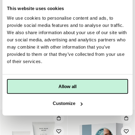
Yttorrhet
Ökad lyster
This website uses cookies
We use cookies to personalise content and ads, to
provide social media features and to analyse our traffic.
ANVÄNDNING
INGREDIENSER
We also share information about your use of our site with
our social media, advertising and analytics partners who
Applicera på rengjord hud, över ansiktet, hals och
dekolletage. Använd Face Lotion More på morgonen och
may combine it with other information that you’ve
Night Cream More på kvällen. Välj lämplig produkt att
provided to them or that they’ve collected from your use
använda runt ögonen, såsom Eye Cream eller Eye Cream
of their services.
More.
Allow all
Start & resekit
Customize