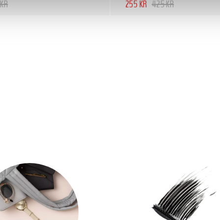
 KR
255 KR
425 KR