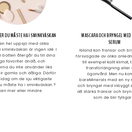
AKER DU MÅSTE HA I SMINKVÄSKAN
MASCARA OCH BRYNGEL MED
SERUM
 en hel uppsjö med olika
i sminkväskan är ingen idé. I
Ibland kan fransar och bryn
 botten återgår du till dina
försvagade av olika anled
iga favoriter ändå, och
till exempel kallt klimat, 
rna du inte använder lika
fransförlängning eller 
lir gamla och dåliga. Därför
ögonvård. Men nu k
i idag om de sju viktigaste
bareMinerals med en ny
u måste ha i sminkväskan ?
och bryngel med inbyggt s
ken mer eller mindre.
att stärka fransar och bryn
som de blir fylligar