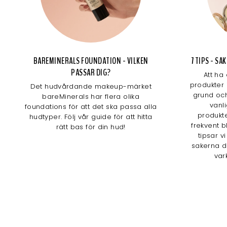
BAREMINERALS FOUNDATION - VILKEN
7 TIPS - S
PASSAR DIG?
Att ha
produkter 
Det hudvårdande makeup-märket
grund och
bareMinerals har flera olika
vanl
foundations för att det ska passa alla
produkte
hudtyper. Följ vår guide för att hitta
frekvent b
rätt bas för din hud!
tipsar v
sakerna d
var