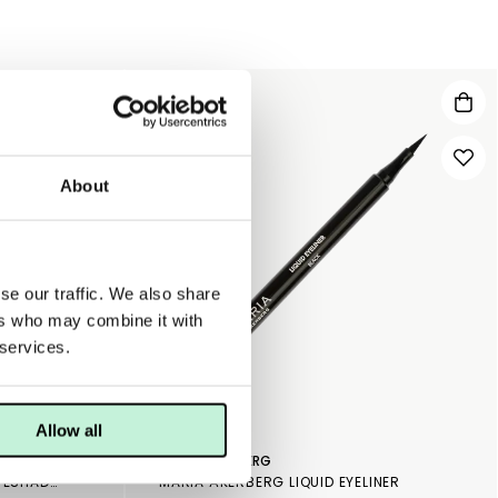
About
se our traffic. We also share
ers who may combine it with
 services.
Allow all
MARIA ÅKERBERG
PÜR ON POINT TINT CREAMY EYESHADOW & PRIMER WITH PEPTIDES SATIN
MARIA ÅKERBERG LIQUID EYELINER