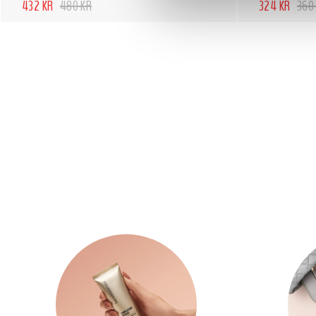
432 KR
480 KR
324 KR
360