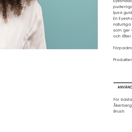
Eyeshado
puderögo
ljusa guld
En Eyesha
naturliga
som ger v
och låter
Förpackni
Produkten
ANVÄN
För bäst
Åkerberg
Brush.