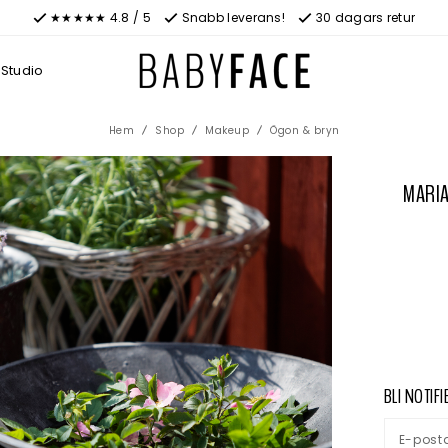
★★★★★ 4.8 / 5
Snabb leverans!
30 dagars retur
Studio
Hem
Shop
Makeup
Ögon & bryn
MARIA
BLI NOTIF