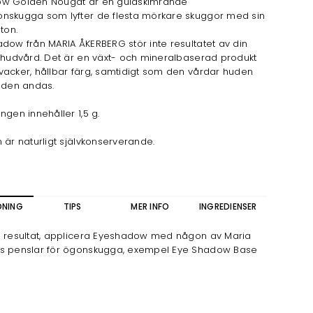
w Golden Nougat är en guldskimrande
nskugga som lyfter de flesta mörkare skuggor med sin
ton.
dow från MARIA ÅKERBERG stör inte resultatet av din
 hudvård. Det är en växt- och mineralbaserad produkt
acker, hållbar färg, samtidigt som den vårdar huden
 den andas.
ngen innehåller 1,5 g.
 är naturligt självkonserverande.
DNING
TIPS
MER INFO
INGREDIENSER
a resultat, applicera Eyeshadow med någon av Maria
s penslar för ögonskugga, exempel Eye Shadow Base