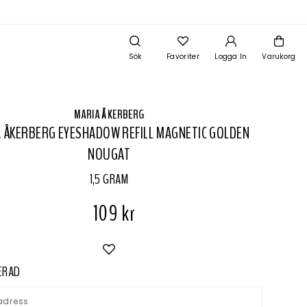
Sök
Favoriter
Logga In
Varukorg
MARIA ÅKERBERG
 ÅKERBERG EYESHADOW REFILL MAGNETIC GOLDEN
NOUGAT
1,5 GRAM
109 kr
IERAD