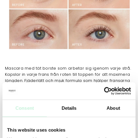
Mascara med tät borste som arbetar sig igenom varje strå.
Kapslar in varje frans från roten till toppen för att maximera
längden. Fjäderlätt och mjuk formula som hjälper fransarna
att bli mer synliga. Hållbart makeupresultat med
Ingredienser som vårdar och stärker fransarna.
Consent
Details
About
JOBBAR MOT
This website uses cookies
ANVÄNDNING
TIPS
MER INFO
INGREDIENSER