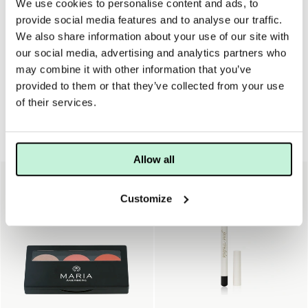
We use cookies to personalise content and ads, to
Applicera mascaran på ett öga i taget från roten till toppen
provide social media features and to analyse our traffic.
av fransen. Bygg upp intensitet medan formulan fortfarande
We also share information about your use of our site with
är fuktig. Det enda som behöves är varmt vatten för att
our social media, advertising and analytics partners who
avlägsna mascaran.
may combine it with other information that you’ve
provided to them or that they’ve collected from your use
of their services.
Ögon & bryn
Allow all
10%
Customize