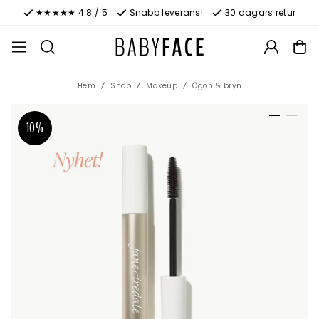
★★★★★ 4.8 / 5
Snabb leverans!
30 dagars retur
Hem
Shop
Makeup
Ögon & bryn
10%