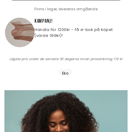
Finns i lager, levereras omgående
KAMPANJ!
Handla för 1200kr - få e-bok på köpet
(värde 199kr)!
Lägsta pris under de senaste 30 dagarna innan prissänkning:
119 kr
Eko