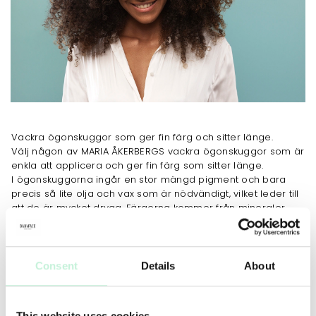
Vackra ögonskuggor som ger fin färg och sitter länge.
Välj någon av MARIA ÅKERBERGS vackra ögonskuggor som är
enkla att applicera och ger fin färg som sitter länge.
I ögonskuggorna ingår en stor mängd pigment och bara
precis så lite olja och vax som är nödvändigt, vilket leder till
att de är mycket dryga. Färgerna kommer från mineraler
såsom till exempel järnoxider, talc och titandioxid.
JOBBAR MOT
Consent
Details
About
ANVÄNDNING
MER INFO
INGREDIENSER
This website uses cookies