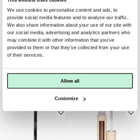
We use cookies to personalise content and ads, to
För bästa resultat rekommenderar vi att du använder Maria
provide social media features and to analyse our traffic.
Åkerbergs penslar för att applicera ögonskuggorna.
Skuggan används med ögonbrynspensel med vilken du
We also share information about your use of our site with
med lätt hand skuggar och formar ditt ögonbryn. Även om
our social media, advertising and analytics partners who
du inte skulle ha så mycket bryn, så går det bra att skugga
may combine it with other information that you’ve
på huden och få ett naturligt resultat.
provided to them or that they’ve collected from your use
of their services.
Ögon & bryn
Allow all
15%
40%
Customize