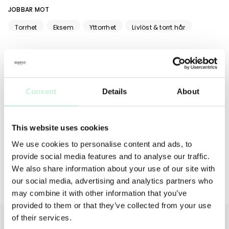
JOBBAR MOT
Torrhet
Eksem
Yttorrhet
Livlöst & torrt hår
ANVÄNDNING
TIPS
MER INFO
INGREDIENSER
Applicera sparsamt Body Balm Energy, på lite fuktig hud,
Consent
Details
About
efter bad, dusch eller solning. Massera in balmen noggrant
för att produkten ska gå in ordentligt och inte lämna
fettfläckar på kläder. Body Balm Energy behöver inte
duschas av.
This website uses cookies
We use cookies to personalise content and ads, to
provide social media features and to analyse our traffic.
We also share information about your use of our site with
our social media, advertising and analytics partners who
Body lotion
may combine it with other information that you’ve
provided to them or that they’ve collected from your use
of their services.