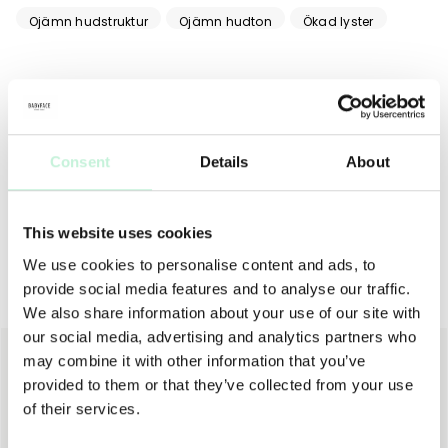
Ojämn hudstruktur
Ojämn hudton
Ökad lyster
ANVÄNDNING
TIPS
MER INFO
INGREDIENSER
Tryck ut ett pumptryck på det verktyg du önskar applicera
med. Fördela sedan foundation genom att svepa över hela
Consent
Details
About
ansiktet med lätta strykningar utåt/nedåt.
This website uses cookies
We use cookies to personalise content and ads, to
provide social media features and to analyse our traffic.
Andra köpte även
We also share information about your use of our site with
our social media, advertising and analytics partners who
may combine it with other information that you’ve
provided to them or that they’ve collected from your use
of their services.