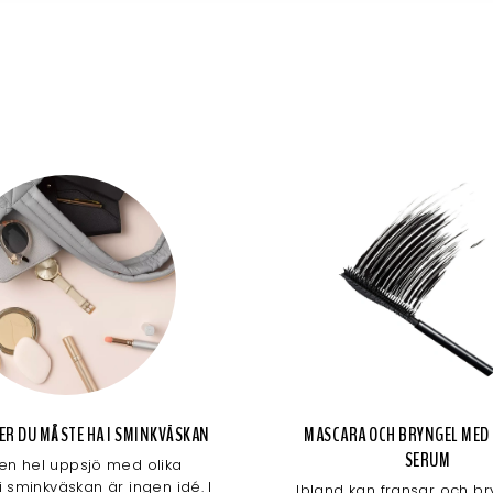
AKER DU MÅSTE HA I SMINKVÄSKAN
MASCARA OCH BRYNGEL MED
SERUM
 en hel uppsjö med olika
i sminkväskan är ingen idé. I
Ibland kan fransar och bryn