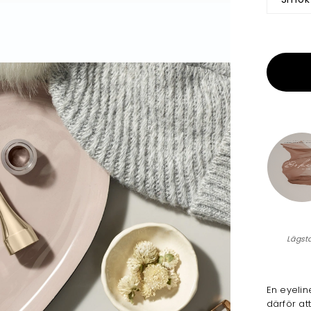
Lägst
En eyelin
därför a