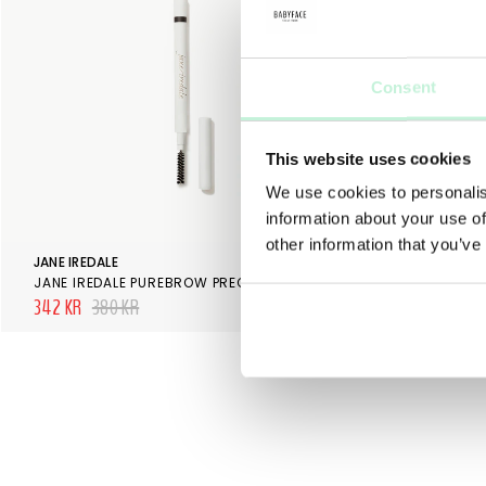
Consent
This website uses cookies
We use cookies to personalis
information about your use of
other information that you’ve
JANE IREDALE
JANE IREDALE
JANE IREDALE PUREBROW PRECISION PENCIL SOFT BLACK
JANE IREDAL
342 KR
380 KR
648 KR
720