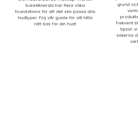
grund och
bareMinerals har flera olika
vanl
foundations för att det ska passa alla
produkte
hudtyper. Följ vår guide för att hitta
frekvent b
rätt bas för din hud!
tipsar v
sakerna d
var