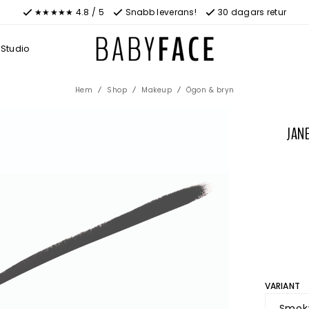
★★★★★ 4.8 / 5
Snabb leverans!
30 dagars retur
Studio
Hem
Shop
Makeup
Ögon & bryn
JAN
VARIANT