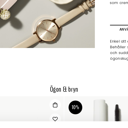
som crem
ANV
Enkel att
Behåller 
och sudd
ögonskugg
Ögon & bryn
10%