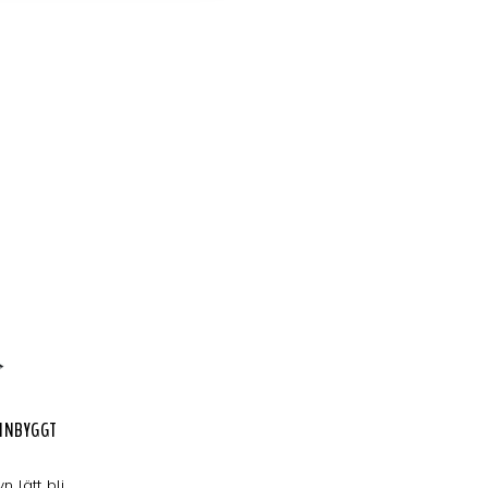
 INBYGGT
 lätt bli