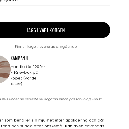
LÄGG I VARUKORGEN
Finns i lager, levereras omgående
KAMPANJ!
Handla för 1200kr
- få e-bok på
köpet (värde
199kr)!
a pris under de senaste 30 dagarna innan prissänkning:
336 kr
er som behåller sin mjukhet efter applicering och går
tt tona och sudda efter önskemål. Kan även användas