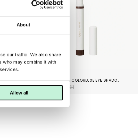
About
se our traffic. We also share
ers who may combine it with
 services.
JANE IREDALE
JANE IREDALE LASH FIXATION TUBING MASCARA BLACK
JANE IREDALE COLORLUXE EYE SHADOW STICK AMERICANO
392 KR
435 KR
Allow all