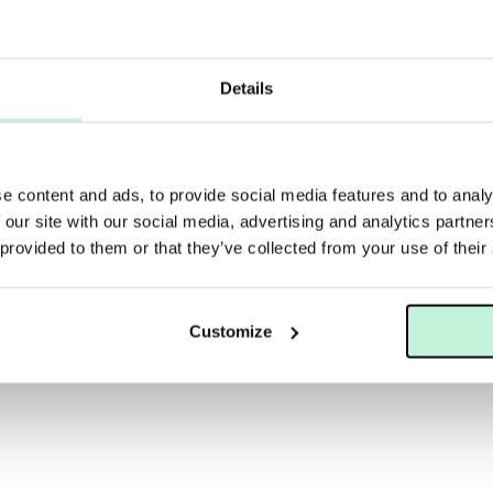
Details
e content and ads, to provide social media features and to analy
 our site with our social media, advertising and analytics partn
 provided to them or that they’ve collected from your use of their
JANE IREDALE
E EYE SHADOW KIT
 KR
437 KR
485 KR
Customize