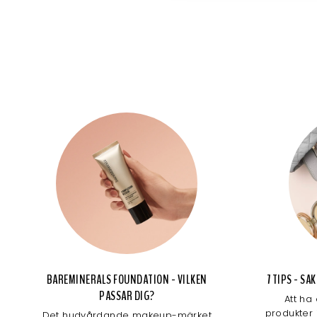
BAREMINERALS FOUNDATION - VILKEN
7 TIPS - S
PASSAR DIG?
Att ha
produkter 
Det hudvårdande makeup-märket