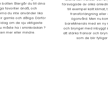
 botten återgår du till dina
försvagade av olika anled
iga favoriter ändå, och
till exempel kallt klimat, 
rna du inte använder lika
fransförlängning eller 
lir gamla och dåliga. Därför
ögonvård. Men nu k
i idag om de sju viktigaste
bareMinerals med en ny
u måste ha i sminkväskan ?
och bryngel med inbyggt s
ken mer eller mindre.
att stärka fransar och bryn
som de blir fylligar