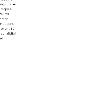
ningar som
tidigare
av fel
ommer
 mascara
erum, för
 samtidigt
e!