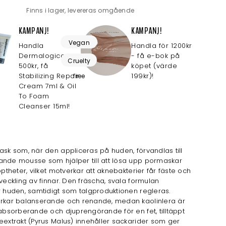
Finns i lager, levereras omgående
KAMPANJ!
KAMPANJ!
Vegan
Handla
Handla för 1200kr
Dermalogica för
- få e-bok på
friendly
Cruelty
500kr, få
köpet (värde
Stabilizing Repair
199kr)!
free
Cream 7ml & Oil
To Foam
Cleanser 15ml!
ask som, när den appliceras på huden, förvandlas till
ande mousse som hjälper till att lösa upp pormaskar
äpptheter, vilket motverkar att aknebakterier får fäste och
tveckling av finnar. Den fräscha, svala formulan
r huden, samtidigt som talgproduktionen regleras.
erkar balanserande och renande, medan kaolinlera är
 absorberande och djuprengörande för en fet, tilltäppt
eextrakt (Pyrus Malus) innehåller sackarider som ger