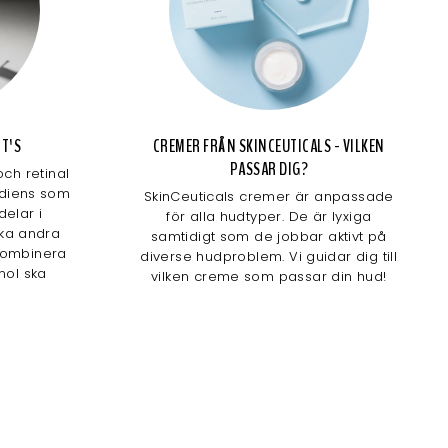
NT'S
CREMER FRÅN SKINCEUTICALS - VILKEN
PASSAR DIG?
och retinal
ediens som
SkinCeuticals cremer är anpassade
delar i
för alla hudtyper. De är lyxiga
ilka andra
samtidigt som de jobbar aktivt på
kombinera
diverse hudproblem. Vi guidar dig till
nol ska
vilken creme som passar din hud!