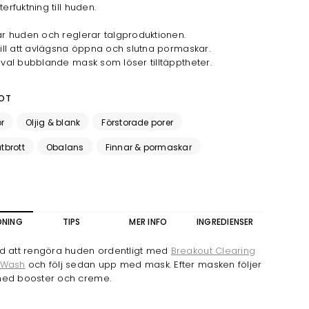
terfuktning till huden.
tar huden och reglerar talgproduktionen.
 till att avlägsna öppna och slutna pormaskar.
 sval bubblande mask som löser tilltäpptheter.
OT
r
Oljig & blank
Förstorade porer
tbrott
Obalans
Finnar & pormaskar
DNING
TIPS
MER INFO
INGREDIENSER
d att rengöra huden ordentligt med
Breakout Clearing
 Wash
och följ sedan upp med mask. Efter masken följer
ed booster och creme.