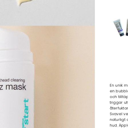
En unik m
en bubbl
och tillt
triggar u
återfukta
Svavel v
naturligt
hud. Äppl