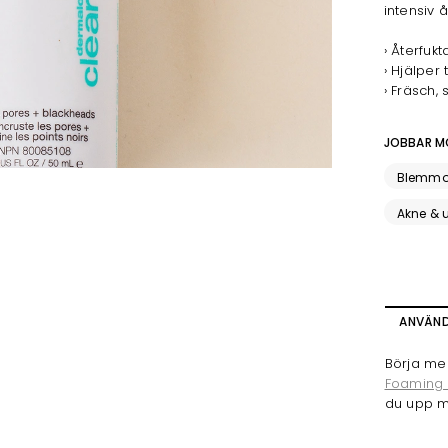
intensiv å
› Återfuk
› Hjälper
› Fräsch,
JOBBAR M
Blemmo
Akne & u
ANVÄN
Börja me
Foaming
du upp m