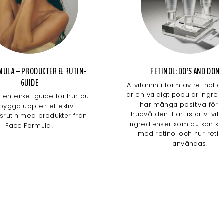
MULA – PRODUKTER & RUTIN-
RETINOL: DO’S AND DO
GUIDE
A-vitamin i form av retinol 
är en väldigt populär ingr
r en enkel guide för hur du
har många positiva för
bygga upp en effektiv
hudvården. Här listar vi v
srutin med produkter från
ingredienser som du kan 
Face Formula!
med retinol och hur reti
användas.