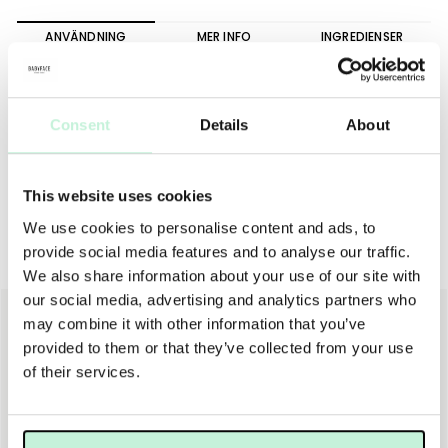
ANVÄNDNING
MER INFO
INGREDIENSER
Fukta ansiktet och applicera krämen, massera i cirkulära
rörelser i 2 minuter. Undvik området kring ögonen. Skölj av
med varmt vatten. Följ med toner, serum eller olja och
Consent
Details
About
fuktighetskräm.
This website uses cookies
We use cookies to personalise content and ads, to
provide social media features and to analyse our traffic.
Peeling
We also share information about your use of our site with
our social media, advertising and analytics partners who
may combine it with other information that you’ve
provided to them or that they’ve collected from your use
of their services.