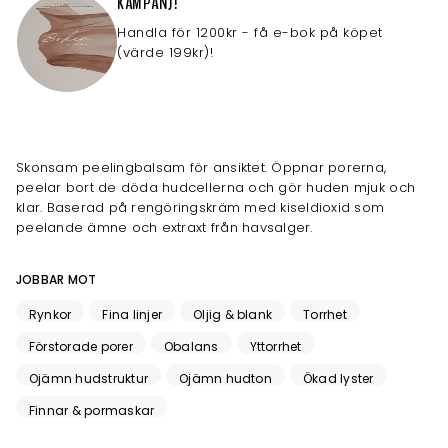
KAMPANJ!
Handla för 1200kr - få e-bok på köpet
(värde 199kr)!
Skonsam peelingbalsam för ansiktet. Öppnar porerna,
peelar bort de döda hudcellerna och gör huden mjuk och
klar. Baserad på rengöringskräm med kiseldioxid som
peelande ämne och extraxt från havsalger.
JOBBAR MOT
Rynkor
Fina linjer
Oljig & blank
Torrhet
Förstorade porer
Obalans
Yttorrhet
Ojämn hudstruktur
Ojämn hudton
Ökad lyster
Finnar & pormaskar