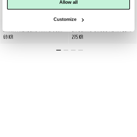
Allow all
Customize
MARIA ÅKERBERG
DR DENNIS GROSS
MARIA ÅKERBERG AHA & JOJOBA PEELING 30 ML
DR DENNIS GROSS ALPHA BETA DAILY PEEL UNIVERSAL 5 ST
69 KR
275 KR