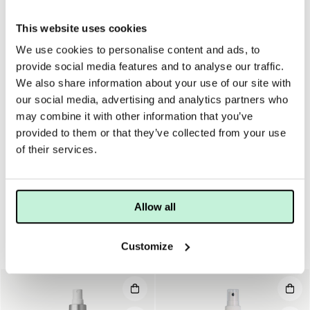
Förstorade porer
Yttorrhet
This website uses cookies
We use cookies to personalise content and ads, to
provide social media features and to analyse our traffic.
ANVÄNDNING
MER INFO
INGREDIENSER
We also share information about your use of our site with
Freshener används alltid efter rengöring. Ta Freshener på
our social media, advertising and analytics partners who
fuktad bomull och fördela i ansiktet. Eller, spraya direkt i
may combine it with other information that you’ve
ansiktet och applicera därefter creme och/eller olja.
provided to them or that they’ve collected from your use
of their services.
Freshener används också till ögonkompresser, som en
fuktspray eller som uppfräschare!
Allow all
Customize
Ansiktsvatten