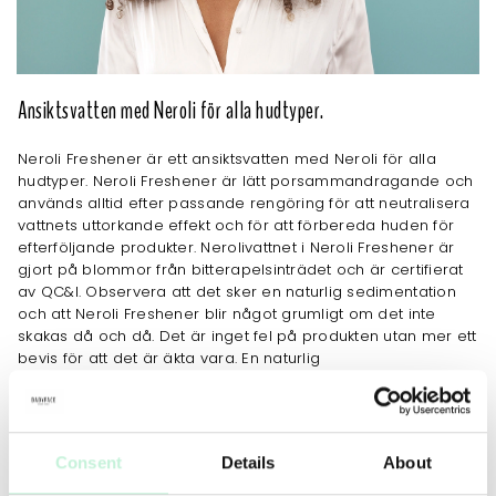
Ansiktsvatten med Neroli för alla hudtyper.
Neroli Freshener är ett ansiktsvatten med Neroli för alla
hudtyper. Neroli Freshener är lätt porsammandragande och
används alltid efter passande rengöring för att neutralisera
vattnets uttorkande effekt och för att förbereda huden för
efterföljande produkter. Nerolivattnet i Neroli Freshener är
gjort på blommor från bitterapelsinträdet och är certifierat
av QC&I. Observera att det sker en naturlig sedimentation
och att Neroli Freshener blir något grumligt om det inte
skakas då och då. Det är inget fel på produkten utan mer ett
bevis för att det är äkta vara. En naturlig
bottensedimentation förekommer på alla örtvatten.
Självkonserverande system.
Consent
Details
About
JOBBAR MOT