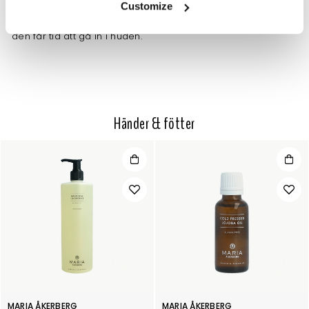
Customize
till natten. Använd bomullsvantar, så att du inte kladdar ner
lakan och samtidigt bevarar cremen på händerna så att
den får tid att gå in i huden.
Händer & fötter
MARIA ÅKERBERG
MARIA ÅKERBERG