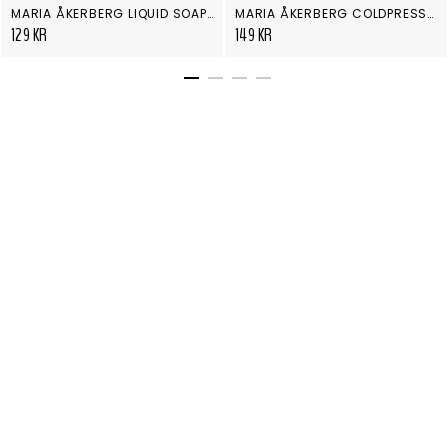
MARIA ÅKERBERG LIQUID SOAP LEMONGRASS
MARIA ÅKERBERG COLDPRESSED JOJOBA OIL 30 ML
129 KR
149 KR