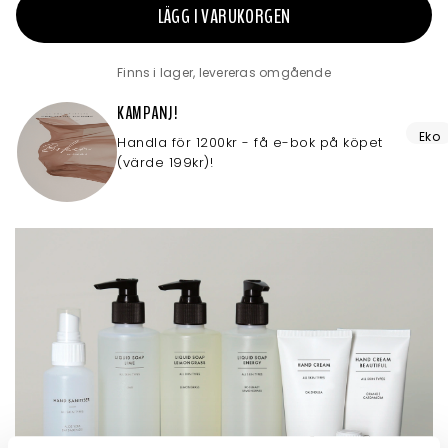
LÄGG I VARUKORGEN
Finns i lager, levereras omgående
KAMPANJ!
Eko
Handla för 1200kr - få e-bok på köpet
(värde 199kr)!