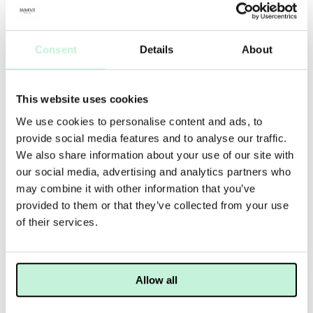
Consent
Details
About
Hand Cream Beautiful har en doft av citrus och
kardemumma.
This website uses cookies
Hand Cream Beautiful har en doft av citrus och
We use cookies to personalise content and ads, to
kardemumma. Den innehåller Titandioxid som ger solfilter
och C-vitamin för att förebygga bruna fläckar. Bivaxet i Hand
provide social media features and to analyse our traffic.
Cream verkar skyddande och uppmjukande.
We also share information about your use of our site with
our social media, advertising and analytics partners who
JOBBAR MOT
may combine it with other information that you’ve
provided to them or that they’ve collected from your use
Torrhet
of their services.
ANVÄNDNING
MER INFO
INGREDIENSER
Allow all
Applicera minst två gånger/dag för bäst effekt. Om dina
händer är mycket torra kan du ta på massor av handcreme