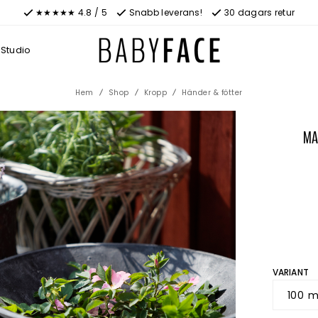
★★★★★ 4.8 / 5
Snabb leverans!
30 dagars retur
Studio
Hem
Shop
Kropp
Händer & fötter
MA
VARIANT