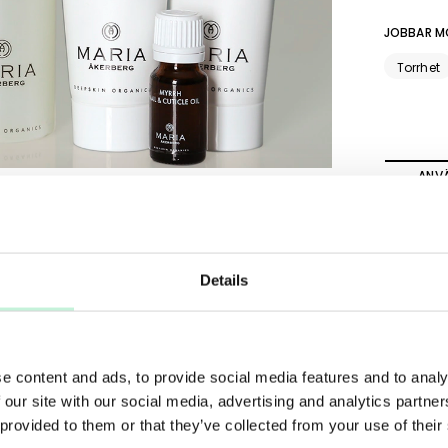
JOBBAR M
Torrhet
ANV
Applicer
är mycket
Använd bo
samtidigt
Details
in i huden
e content and ads, to provide social media features and to analy
Händer & fötter
 our site with our social media, advertising and analytics partn
 provided to them or that they’ve collected from your use of their