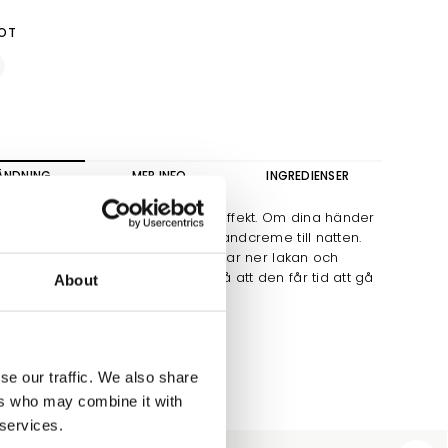
OT
ÄNDNING
MER INFO
INGREDIENSER
a minst två gånger/dag för bäst effekt. Om dina händer
 torra kan du ta på massor av handcreme till natten.
mullsvantar, så att du inte kladdar ner lakan och
 bevarar cremen på händerna så att den får tid att gå
About
.
se our traffic. We also share
ers who may combine it with
 services.