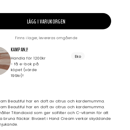
LÄGG I VARUKORGEN
Finns i lager, levereras omgående
KAMPANJ!
Eko
Handla för 1200kr
- få e-bok på
köpet (värde
199kr)!
am Beautiful har en doft av citrus och kardemumma.
am Beautiful har en doft av citrus och kardemumma.
åller Titandioxid som ger solfilter och C-vitamin för att
a bruna fläckar. Bivaxet i Hand Cream verkar skyddande
mjukande.