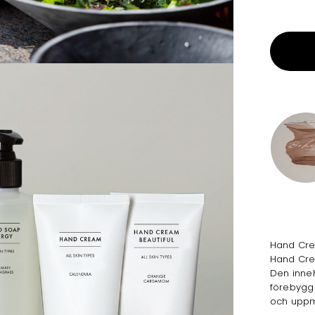
Hand Cre
Hand Cre
Den inneh
förebygg
och upp