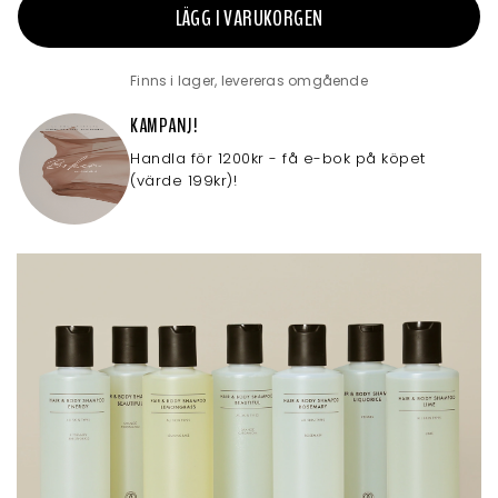
LÄGG I VARUKORGEN
Finns i lager, levereras omgående
KAMPANJ!
Handla för 1200kr - få e-bok på köpet
(värde 199kr)!