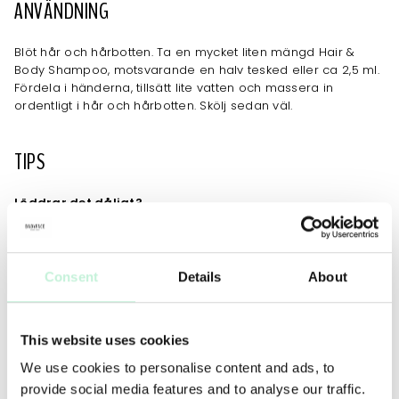
ANVÄNDNING
Blöt hår och hårbotten. Ta en mycket liten mängd Hair &
Body Shampoo, motsvarande en halv tesked eller ca 2,5 ml.
Fördela i händerna, tillsätt lite vatten och massera in
ordentligt i hår och hårbotten. Skölj sedan väl.
TIPS
Löddrar det dåligt?
Addera inte mer schampo! Skölj istället ur och upprepa
schamponeringen, låt schampot sitta några minuter och
skölj sedan väl. Det är alltid lämpligt att tvätta håret två
gånger i rad; första schamponeringen löser upp orenheter
Consent
Details
About
och den andra tvättar rent.
Blir håret platt?
This website uses cookies
Antingen har Hair & Body Shampoo inte fått verka tillräckligt
länge, eller så är allt inte ordentligt ursköljt. Det är mycket
We use cookies to personalise content and ads, to
viktigt att skölja väl.
provide social media features and to analyse our traffic.