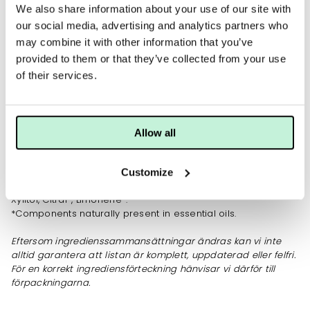
We also share information about your use of our site with
Blir håret flygigt?
our social media, advertising and analytics partners who
Använd Hair Conditioner Liquorice eller Hair Conditioner
Energy.
may combine it with other information that you’ve
provided to them or that they’ve collected from your use
of their services.
INGREDIENSER
Aqua Purificata (Water), Sodium Methyl Cocoyl Taurate,
Coco-Betaine, Lauroyl/Myristoyl Methyl Glucamide, Sodium
Allow all
Chloride, Glycerin (Vegetable), Decyl Glucoside,
Cocamidopropyl Betaine, Citrus Aurantifolia (Lime) Oil,
Xylitylglucoside, Guar Hydroxypropyltrimonium Chloride,
Customize
Lactic Acid, Sodium Anisate, Sodium Levulinate, Anhydroxylitol,
Xylitol, Citral*, Limonene*.
*Components naturally present in essential oils.
Eftersom ingredienssammansättningar ändras kan vi inte
alltid garantera att listan är komplett, uppdaterad eller felfri.
För en korrekt ingrediensförteckning hänvisar vi därför till
förpackningarna.