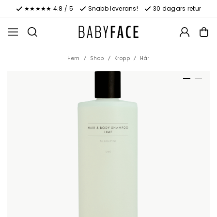
★★★★★ 4.8 / 5
Snabb leverans!
30 dagars retur
Hem
Shop
Kropp
Hår