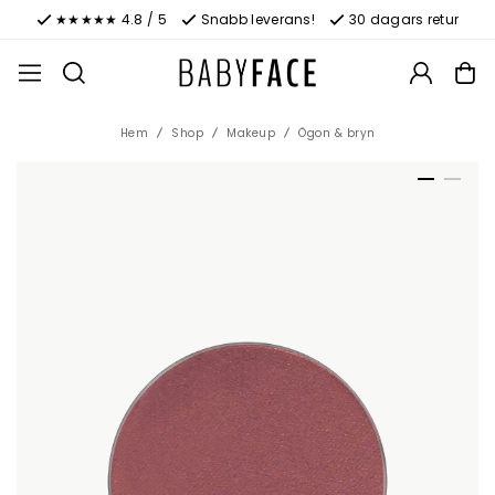
★★★★★ 4.8 / 5
Snabb leverans!
30 dagars retur
Hem
Shop
Makeup
Ögon & bryn