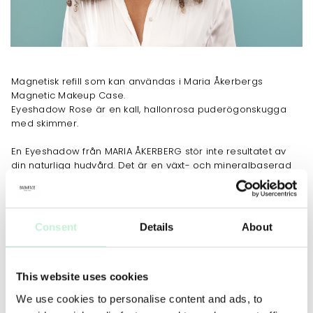
Magnetisk refill som kan användas i Maria Åkerbergs
Magnetic Makeup Case.
Eyeshadow Rose är en kall, hallonrosa puderögonskugga
med skimmer.
En Eyeshadow från MARIA ÅKERBERG stör inte resultatet av
din naturliga hudvård. Det är en växt- och mineralbaserad
produkt som ger vacker, hållbar färg, samtidigt som den
vårdar huden och låter den andas.
Förpackningen innehåller 1,5 g Eyeshadow Toffee.
Consent
Details
About
Produkten är naturligt självkonserverande.
This website uses cookies
ANVÄNDNING
TIPS
MER INFO
INGREDIENSER
We use cookies to personalise content and ads, to
För bästa resultat, applicera Eyeshadow med någon av