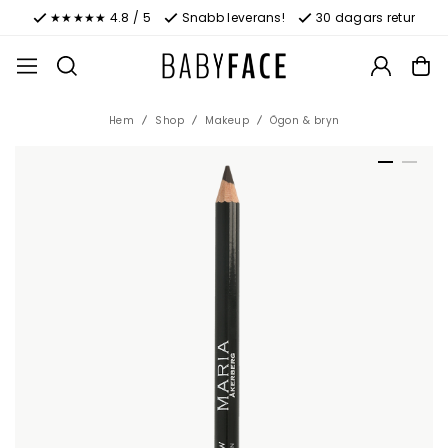
★★★★★ 4.8 / 5
Snabb leverans!
30 dagars retur
Hem
Shop
Makeup
Ögon & bryn