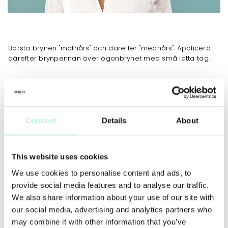
Borsta brynen "mothårs" och därefter "medhårs". Applicera
därefter brynpennan över ögonbrynet med små lätta tag.
JOBBAR MOT
Consent
Details
About
ANVÄNDNING
MER INFO
INGREDIENSER
Borsta brynen "mothårs" och därefter "medhårs". Applicera
därefter brynpennan över ögonbrynet med små lätta tag.
This website uses cookies
We use cookies to personalise content and ads, to
provide social media features and to analyse our traffic.
We also share information about your use of our site with
our social media, advertising and analytics partners who
Ögon & bryn
may combine it with other information that you’ve