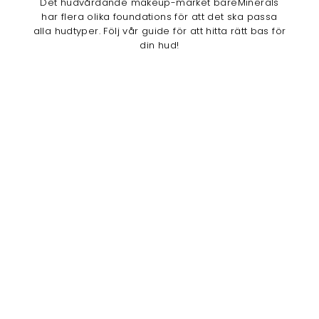
Det hudvårdande makeup-märket bareMinerals
har flera olika foundations för att det ska passa
alla hudtyper. Följ vår guide för att hitta rätt bas för
din hud!