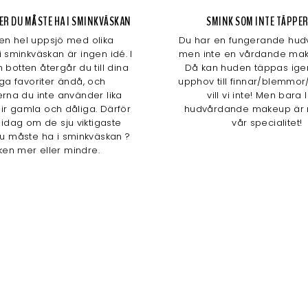
AKER DU MÅSTE HA I SMINKVÄSKAN
SMINK SOM INTE TÄPPER
 en hel uppsjö med olika
Du har en fungerande hudv
i sminkväskan är ingen idé. I
men inte en vårdande mak
 botten återgår du till dina
Då kan huden täppas ige
iga favoriter ändå, och
upphov till finnar/blemmor/
rna du inte använder lika
vill vi inte! Men bara 
lir gamla och dåliga. Därför
hudvårdande makeup är 
i idag om de sju viktigaste
vår specialitet!
u måste ha i sminkväskan ?
ken mer eller mindre.