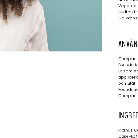
Vegetabi
hudton i a
Självkon
ANVÄN
Compact 
Foundati
ut som et
applicer
och utåt.
Foundati
Compact P
INGRE
Ricinus C
Caprylic/