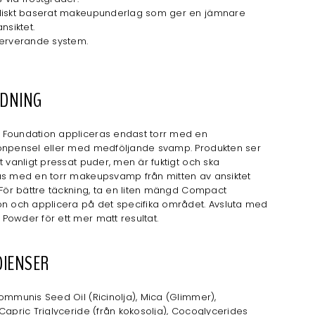
liskt baserat makeupunderlag som ger en jämnare
nsiktet.
serverande system.
DNING
Foundation appliceras endast torr med en
onpensel eller med medföljande svamp. Produkten ser
t vanligt pressat puder, men är fuktigt och ska
as med en torr makeupsvamp från mitten av ansiktet
 För bättre täckning, ta en liten mängd Compact
on och applicera på det specifika området. Avsluta med
owder för ett mer matt resultat.
DIENSER
ommunis Seed Oil (Ricinolja), Mica (Glimmer),
Capric Triglyceride (från kokosolja), Cocoglycerides