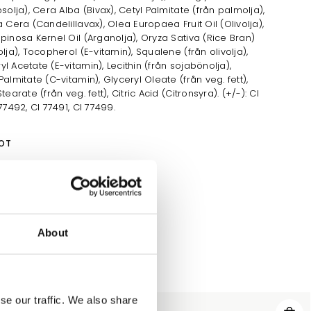
osolja), Cera Alba (Bivax), Cetyl Palmitate (från palmolja),
a Cera (Candelillavax), Olea Europaea Fruit Oil (Olivolja),
pinosa Kernel Oil (Arganolja), Oryza Sativa (Rice Bran)
olja), Tocopherol (E-vitamin), Squalene (från olivolja),
l Acetate (E-vitamin), Lecithin (från sojabönolja),
Palmitate (C-vitamin), Glyceryl Oleate (från veg. fett),
tearate (från veg. fett), Citric Acid (Citronsyra). (+/-): CI
77492, CI 77491, CI 77499.
OT
About
se our traffic. We also share