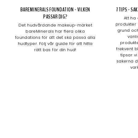
BAREMINERALS FOUNDATION - VILKEN
7 TIPS - S
PASSAR DIG?
Att ha
produkter 
Det hudvårdande makeup-märket
grund och
bareMinerals har flera olika
vanl
foundations för att det ska passa alla
produkte
hudtyper. Följ vår guide för att hitta
frekvent b
rätt bas för din hud!
tipsar v
sakerna d
var