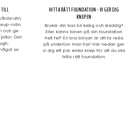
 TILL
HITTA RÄTT FOUNDATION - VI GER DIG
KNEPEN
årdsrutin,
eup-rutin.
Brukar din bas bli kakig och kladdig?
n och ge
Eller känns tonen på din foundation
plitor. Det
helt fel? En bra början är att ta reda
lugn,
på underton man har! Här nedan ger
något av
vi dig ett par enkla knep för att du ska
hitta rätt foundation.