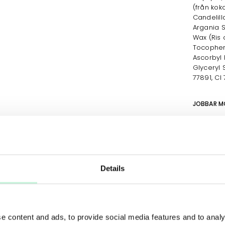
(från kok
Candelill
Argania S
Wax (Ris 
Tocophery
Ascorbyl 
Glyceryl S
77891, CI 
JOBBAR M
Details
Foundation
e content and ads, to provide social media features and to analy