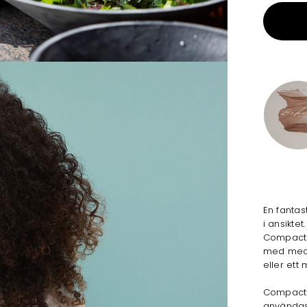
En fantas
i ansiktet.
Compact 
med medfö
eller ett
Compact F
användas 