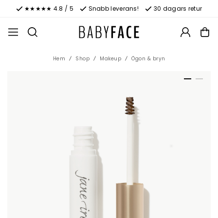
★★★★★ 4.8 / 5
Snabb leverans!
30 dagars retur
Hem
Shop
Makeup
Ögon & bryn