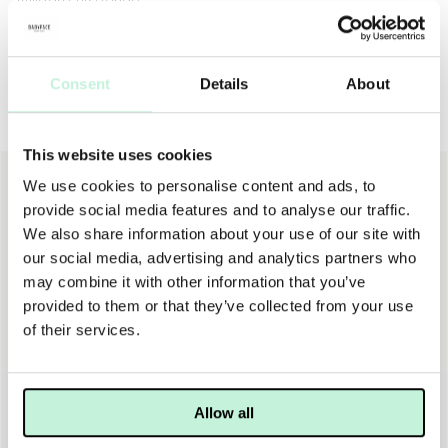
fylligare utseende.
Consent
Details
About
Andra köpte även
This website uses cookies
NY
We use cookies to personalise content and ads, to
provide social media features and to analyse our traffic.
We also share information about your use of our site with
our social media, advertising and analytics partners who
may combine it with other information that you’ve
provided to them or that they’ve collected from your use
of their services.
DERMALOGICA
DERMALOGICA
DERMALOGICA SMART EYE DENSITY
DERMALOGICA FUTURECODE BOOSTER SERUM
Allow all
1 545 KR
1 075 KR