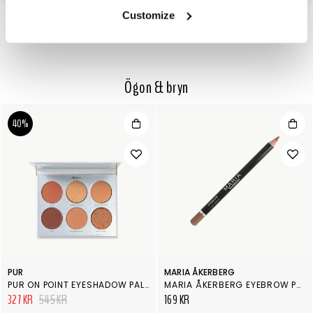
Customize
Ögon & bryn
40%
PUR
MARIA ÅKERBERG
PUR ON POINT EYESHADOW PALETTE FRIDAY
MARIA ÅKERBERG EYEBROW PENCIL LIGHT BROWN
327 KR
545 KR
169 KR