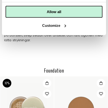
ANVÄNDNING
TIPS
MER INFO
INGREDIENSER
Allow all
Användning: Applicera HydroPure Tinted Serum med någon
Customize
av våra foundationborstar, exempelvis Blending/Contouring
Brush. Två pump räcker till en applicering. Pressa ut direkt
på borsten, svep sedan över ansiktet och runt ögonen med
lätta strykningar.
Foundation
10%