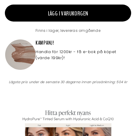
LÄGG I VARUKORGEN
Finns i lager, levereras omgående
KAMPANJ!
Handla för 1200kr - få e-bok på köpet
(värde 199kr)!
Lägsta pris under de senaste 30 dagarna innan prissänkning:
504 kr