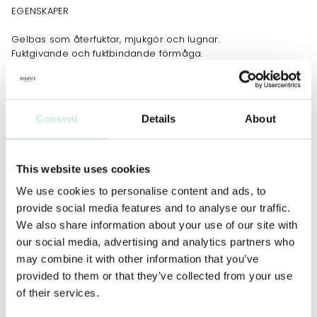
EGENSKAPER
Gelbas som återfuktar, mjukgör och lugnar.
Fuktgivande och fuktbindande förmåga.
Jämnar ut hudtonen och ger medel täckningsgrad.
Minskar intrycket av synliga porer och fina linjer.
Slät mousse för enkel applicering.
Consent
Details
About
HUDVÅRDANDE EGENSKAPER
Hyaluronsyra bidrar till intensiv återfuktning av huden.
Q10 hjälper huden att återhämta sig, reparera sig och
This website uses cookies
fungera som den ska.
We use cookies to personalise content and ads, to
Squalen (från oliv) gynnar hudens fuktbarriär genom att
förhindra fuktförlust.
provide social media features and to analyse our traffic.
Allantoin (från vallört) skyddar och lugnar röd, irriterad
We also share information about your use of our site with
hud.
our social media, advertising and analytics partners who
may combine it with other information that you’ve
JOBBAR MOT
provided to them or that they’ve collected from your use
of their services.
Yttorrhet