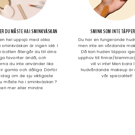
AKER DU MÅSTE HA I SMINKVÄSKAN
SMINK SOM INTE TÄPPER
 en hel uppsjö med olika
Du har en fungerande hudv
i sminkväskan är ingen idé. I
men inte en vårdande mak
 botten återgår du till dina
Då kan huden täppas ige
iga favoriter ändå, och
upphov till finnar/blemmor/
rna du inte använder lika
vill vi inte! Men bara 
lir gamla och dåliga. Därför
hudvårdande makeup är 
i idag om de sju viktigaste
vår specialitet!
u måste ha i sminkväskan ?
ken mer eller mindre.