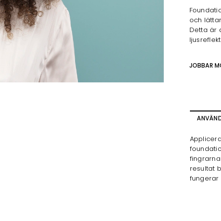
Foundatio
och lätta
Detta är 
ljusreflek
JOBBAR M
ANVÄN
Applicer
foundatio
fingrarna
resultat
fungerar