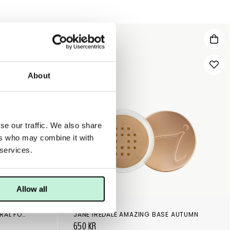
About
se our traffic. We also share
ers who may combine it with
 services.
Allow all
JANE IREDALE
MARIA ÅKERBERG LOOSE MINERAL FOUNDATION SPF 25 BEIGE
JANE IREDALE AMAZING BASE AUTUMN
650 KR