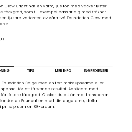
n Glow Bright har en varm, ljus ton med vacker lyster
re täckgrad, som till exempel passar dig med fräknar.
den ljusare varianten av våra två Foundation Glow med
torer.
OT
DNING
TIPS
MER INFO
INGREDIENSER
a Foundation Beige med en torr makeupsvamp eller
npensel för ett täckande resultat. Applicera med
 för lättare täckgrad. Önskar du ett än mer transparent
 blandar du Foundation med din dagcreme; detta
 i princip som en BB-cream.