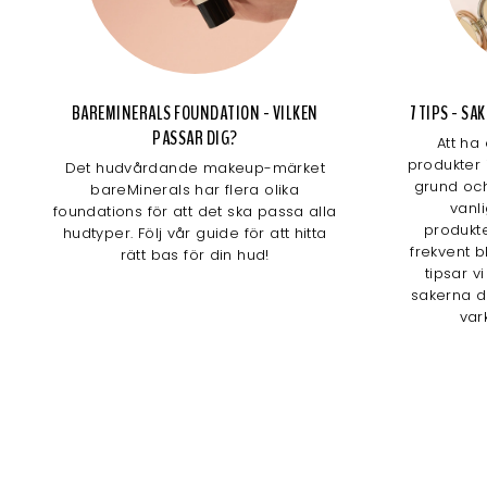
BAREMINERALS FOUNDATION - VILKEN
7 TIPS - S
PASSAR DIG?
Att ha
produkter 
Det hudvårdande makeup-märket
grund och
bareMinerals har flera olika
vanl
foundations för att det ska passa alla
produkte
hudtyper. Följ vår guide för att hitta
frekvent b
rätt bas för din hud!
tipsar v
sakerna d
var