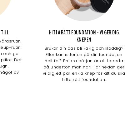
 TILL
HITTA RÄTT FOUNDATION - VI GER DIG
KNEPEN
årdsrutin,
eup-rutin.
Brukar din bas bli kakig och kladdig?
n och ge
Eller känns tonen på din foundation
plitor. Det
helt fel? En bra början är att ta reda
lugn,
på underton man har! Här nedan ger
något av
vi dig ett par enkla knep för att du ska
hitta rätt foundation.