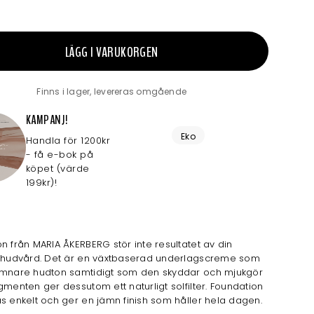
LÄGG I VARUKORGEN
Finns i lager, levereras omgående
KAMPANJ!
Eko
Handla för 1200kr
- få e-bok på
köpet (värde
199kr)!
n från MARIA ÅKERBERG stör inte resultatet av din
a hudvård. Det är en växtbaserad underlagscreme som
ämnare hudton samtidigt som den skyddar och mjukgör
gmenten ger dessutom ett naturligt solfilter. Foundation
s enkelt och ger en jämn finish som håller hela dagen.