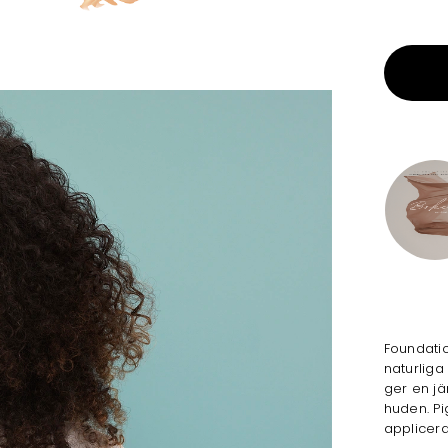
Foundatio
naturlig
ger en j
huden. Pi
applicera