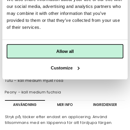
our social media, advertising and analytics partners who
Sorbet – varm medium mjukt korallröd
may combine it with other information that you’ve
provided to them or that they’ve collected from your use
Scarlet – kall medium mjukt röd
of their services.
Poppy – varm medium- mörkt orangeröd
Candy Apple – kall medium-mörkröd
Allow all
Blush – varm ljusrosa
Customize
Magnolia – kall medium mauve
Tutu – kall medium mjukt rosa
Peony – kall medium fuchsia
ANVÄNDNING
MER INFO
INGREDIENSER
Stryk på, täcker efter endast en applicering. Använd
tillsammans med en läppenna för att fördjupa färgen.