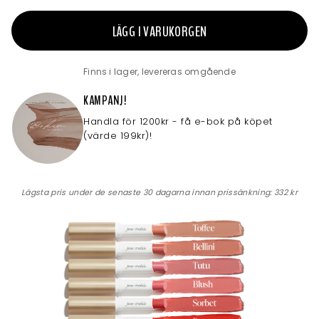
LÄGG I VARUKORGEN
Finns i lager, levereras omgående
KAMPANJ!
Handla för 1200kr - få e-bok på köpet
(värde 199kr)!
Lägsta pris under de senaste 30 dagarna innan prissänkning:
332 kr