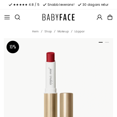
★★★★★ 4.8 / 5
Snabb leverans!
30 dagars retur
Hem
Shop
Makeup
Läppar
10%