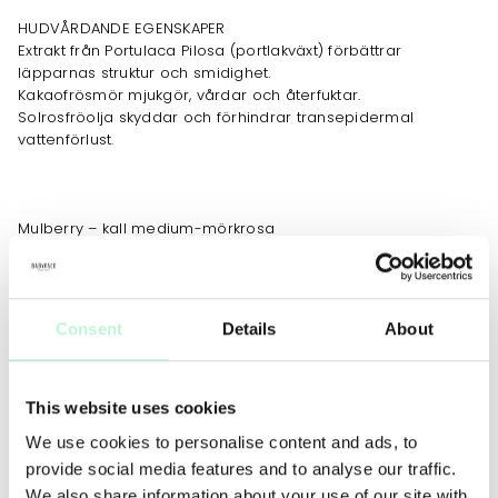
HUDVÅRDANDE EGENSKAPER
Extrakt från Portulaca Pilosa (portlakväxt) förbättrar
läpparnas struktur och smidighet.
Kakaofrösmör mjukgör, vårdar och återfuktar.
Solrosfröolja skyddar och förhindrar transepidermal
vattenförlust.
Mulberry – kall medium-mörkrosa
Passionfruit – kall mörk fuchsia
Bordeaux – varm mörk plommon
Consent
Details
About
Toffee – varm medium beige
Bellini – varm ljusrosa/beige
This website uses cookies
We use cookies to personalise content and ads, to
Rosebud – varm medium rosabrun
provide social media features and to analyse our traffic.
Espresso – varm medium-mörkbrun
We also share information about your use of our site with