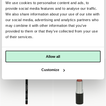
We use cookies to personalise content and ads, to
Använd den bredaste delen av applikatorn och stryk Lip
provide social media features and to analyse our traffic.
Glaze över mitten på läpparna. Använd därefter spetsen på
applikatorn och fortsätt stryka ut glanset längs läpplinjen.
We also share information about your use of our site with
För intensivare färgeffekt, kombinera med en läppenna
our social media, advertising and analytics partners who
och/eller läppstift från Jane Iredale.
may combine it with other information that you’ve
provided to them or that they’ve collected from your use
of their services.
Läppar
Allow all
Customize