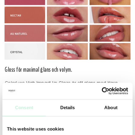
Gloss för maximal glans och volym.
ColorLuxe High Impact Lip Glaze är ett glans med klara
färger som återfuktar och ger visuell volym.
JOBBAR MOT
Consent
Details
About
ANVÄNDNING
MER INFO
INGREDIENSER
This website uses cookies