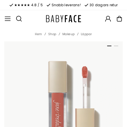
★★★★★ 4.8 / 5
Snabb leverans!
30 dagars retur
Hem
Shop
Makeup
Läppar