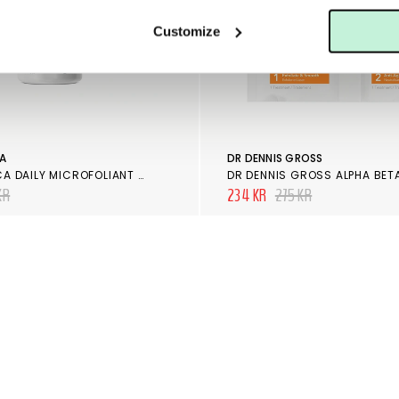
Customize
A
DR DENNIS GROSS
DERMALOGICA DAILY MICROFOLIANT 74 GRAM
KR
234 KR
275 KR