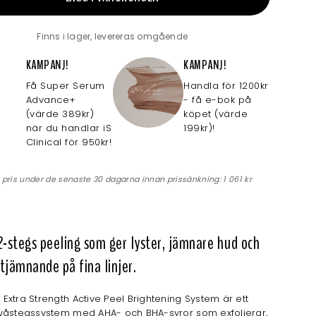
Finns i lager, levereras omgående
KAMPANJ!
KAMPANJ!
Få Super Serum
Handla för 1200kr
Advance+
- få e-bok på
(värde 389kr)
köpet (värde
när du handlar iS
199kr)!
Clinical för 950kr!
 pris under de senaste 30 dagarna innan prissänkning:
1 061 kr
2-stegs peeling som ger lyster, jämnare hud och
tjämnande på fina linjer.
al Extra Strength Active Peel Brightening System är ett
t tvåstegssystem med AHA- och BHA-syror som exfolierar,