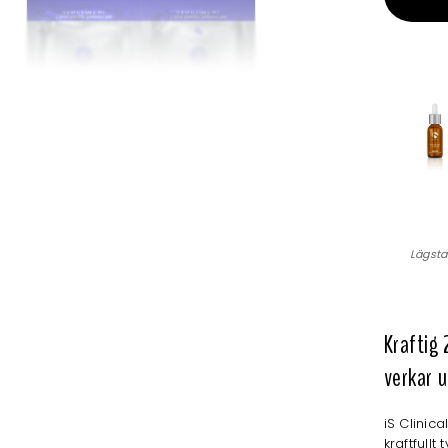
Lägsta
Kraftig 
verkar u
iS Clinic
kraftfull