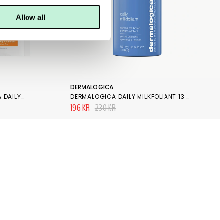
Allow all
DERMALOGICA
DR DENNIS GROSS ALPHA BETA DAILY PEEL UNIVERSAL 5 ST
DERMALOGICA DAILY MILKFOLIANT 13 G
196 KR
230 KR