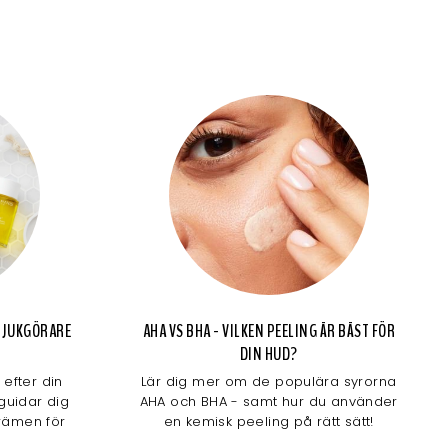
 MJUKGÖRARE
AHA VS BHA - VILKEN PEELING ÄR BÄST FÖR
DIN HUD?
efter din
Lär dig mer om de populära syrorna
 guidar dig
AHA och BHA - samt hur du använder
krämen för
en kemisk peeling på rätt sätt!