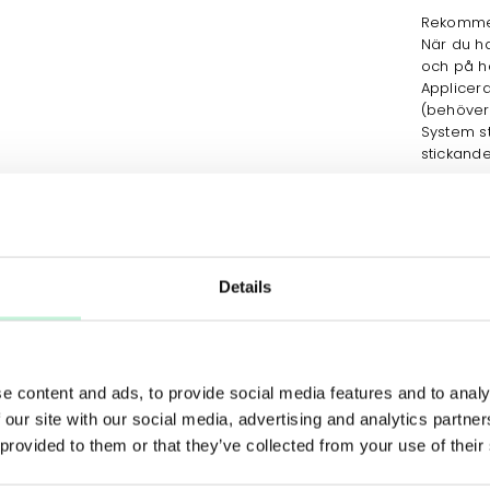
Rekommen
När du ha
och på ha
Applicer
(behöver 
System s
stickande
Peeling
Details
15%
e content and ads, to provide social media features and to analy
 our site with our social media, advertising and analytics partn
 provided to them or that they’ve collected from your use of their