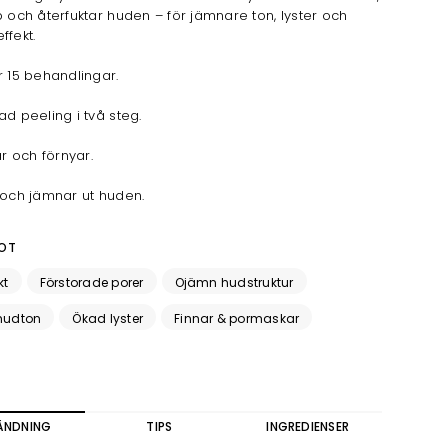
p och återfuktar huden – för jämnare ton, lyster och
ffekt.
r 15 behandlingar.
ad peeling i två steg.
ar och förnyar.
 och jämnar ut huden.
OT
kt
Förstorade porer
Ojämn hudstruktur
hudton
Ökad lyster
Finnar & pormaskar
ÄNDNING
TIPS
INGREDIENSER