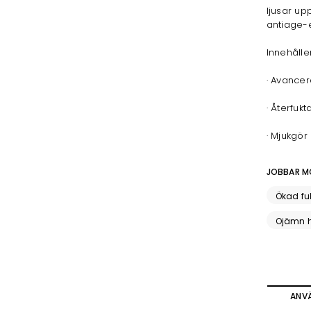
ljusar up
antiage-e
Innehålle
· Avancer
· Återfukt
· Mjukgör
JOBBAR M
Ökad fu
Ojämn 
ANV