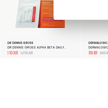
DR DENNIS GROSS
DERMALOGIC
DR DENNIS GROSS ALPHA BETA DAILY FACE PEEL EXTRA STRENGTH 30 ST
1 101 KR
1 295 KR
718 KR
845 