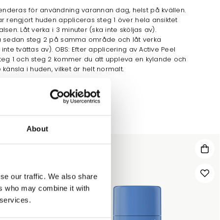
deras för användning varannan dag, helst på kvällen.
r rengjort huden appliceras steg 1 över hela ansiktet
lsen. Låt verka i 3 minuter (ska inte sköljas av).
a sedan steg 2 på samma område och låt verka
inte tvättas av). OBS: Efter applicering av Active Peel
teg 1 och steg 2 kommer du att uppleva en kylande och
 känsla i huden, vilket är helt normalt.
About
15%
se our traffic. We also share
ers who may combine it with
 services.