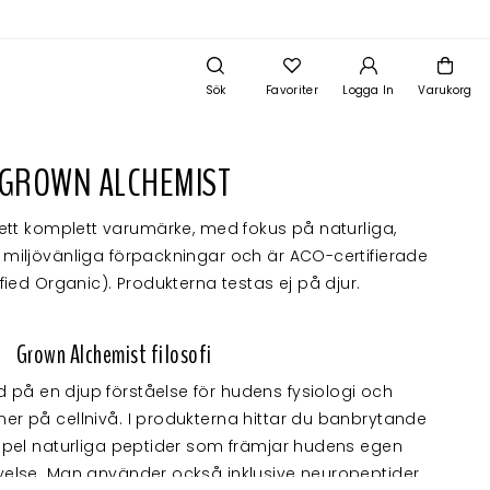
Sök
Favoriter
Logga In
Varukorg
GROWN ALCHEMIST
ett komplett varumärke, med fokus på naturliga,
, miljövänliga förpackningar och är ACO-certifierade
ified Organic). Produkterna testas ej på djur.
Grown AIchemist filosofi
på en djup förståelse för hudens fysiologi och
ner på cellnivå. I produkterna hittar du banbrytande
xempel naturliga peptider som främjar hudens egen
yelse. Man använder också inklusive neuropeptider,