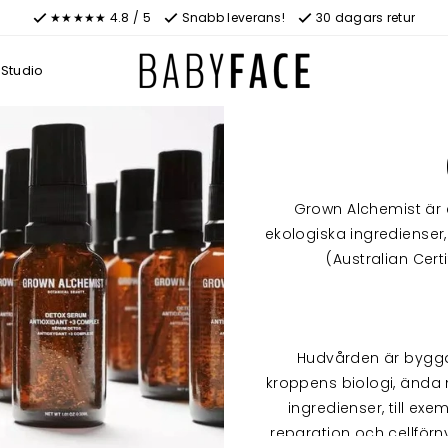
★★★★★ 4.8 / 5
Snabb leverans!
30 dagars retur
Studio
Grown Alchemist är 
ekologiska ingredienser
(Australian Cert
Hudvården är byggd 
kroppens biologi, ända 
ingredienser, till e
reparation och cellförn