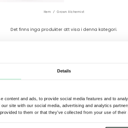
tetrapeptider, tocotrie
Hem
Grown Alchemist
Det finns inga produkter att visa i denna kategori.
Märket är grundat av
passion för ekologisk h
produktutvecklare för 
vilja att enbart använ
Details
Förutom att alla produk
miljön i åtanke. Pro
e content and ads, to provide social media features and to analy
sockerplast, som är h
 our site with our social media, advertising and analytics partn
skydda ingredienserna fr
 provided to them or that they’ve collected from your use of their
effektiva som dagen de
används essentiella o