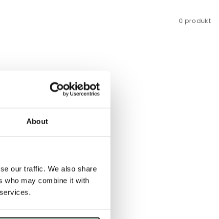
noler (vitamin E) och avancerade aktiva återfuktare.
0 produkt
Grown Alchemist historia
 bröderna Keston och Jeremy Muijs som delar en
udvård, hårvård och kemi. De arbetade tidigare som
andra märken, men startade sitt eget då de hade en
da hälsosamma, vetenskapligt bevisade ingredienser
som verkar på cellnivå.
About
Ekologiskt och miljövänligt
ter är ekologiska är alla förpackningar gjorda med
dukterna förpackas i glas och härdad förstklassig
se our traffic. We also share
ållbart. Förpackningarna är täta och mörka för att
ers who may combine it with
ån UV-ljus, vilket håller produkterna lika färska och
 services.
 tillverkades. Produkterna är parabenfria, istället
ljor och fruktsyror för en naturligt konserverande