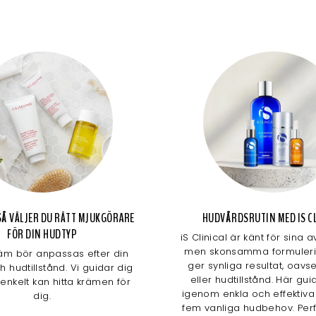
Å VÄLJER DU RÄTT MJUKGÖRARE
HUDVÅRDSRUTIN MED IS CL
FÖR DIN HUDTYP
iS Clinical är känt för sina
men skonsamma formuler
äm bör anpassas efter din
ger synliga resultat, oavs
 hudtillstånd. Vi guidar dig
eller hudtillstånd. Här gui
 enkelt kan hitta krämen för
igenom enkla och effektiva 
dig.
fem vanliga hudbehov. Perf