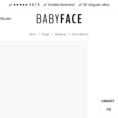
★★★★★ 4.8 / 5
Snabb leverans!
30 dagars retur
Studio
Hem
Shop
Makeup
Foundation
VARIANT