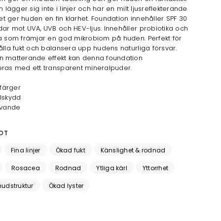
n lägger sig inte i linjer och har en milt ljusreflekterande
lket ger huden en fin klarhet. Foundation innehåller SPF 30
ar mot UVA, UVB och HEV-ljus. Innehåller probiotika och
a som främjar en god mikrobiom på huden. Perfekt för
ålla fukt och balansera upp hudens naturliga försvar.
n matterande effekt kan denna foundation
eras med ett transparent mineralpuder.
 färger
lskydd
ivande
OT
Fina linjer
Ökad fukt
Känslighet & rodnad
Rosacea
Rodnad
Ytliga kärl
Yttorrhet
udstruktur
Ökad lyster