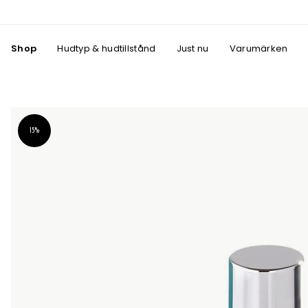
Shop
Hudtyp & hudtillstånd
Just nu
Varumärken
15%