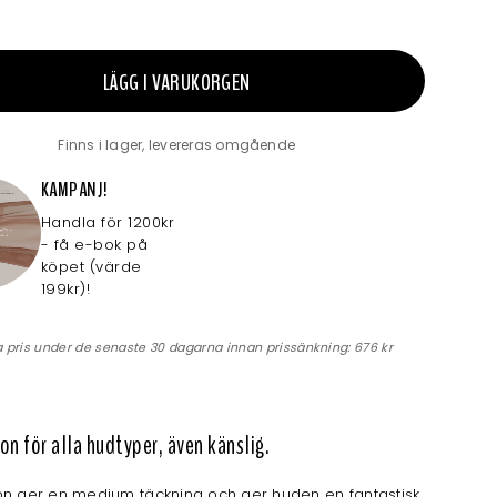
LÄGG I VARUKORGEN
Finns i lager, levereras omgående
KAMPANJ!
Handla för 1200kr
- få e-bok på
köpet (värde
199kr)!
a pris under de senaste 30 dagarna innan prissänkning:
676 kr
n för alla hudtyper, även känslig.
on ger en medium täckning och ger huden en fantastisk