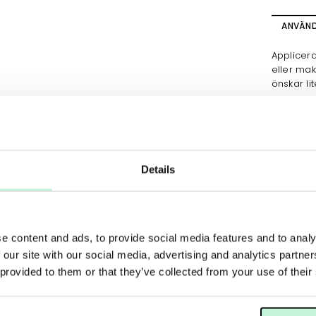
ANVÄN
Applicer
eller mak
önskar li
Foundation
Details
e content and ads, to provide social media features and to analy
 our site with our social media, advertising and analytics partn
 provided to them or that they’ve collected from your use of their