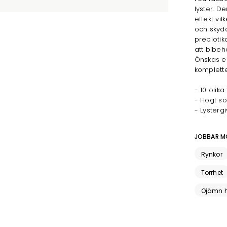
lyster. De
effekt vi
och skydd
prebiotik
att bibeh
Önskas e
komplett
- 10 olika
- Högt so
- Lysterg
JOBBAR M
Rynkor
Torrhet
Ojämn h