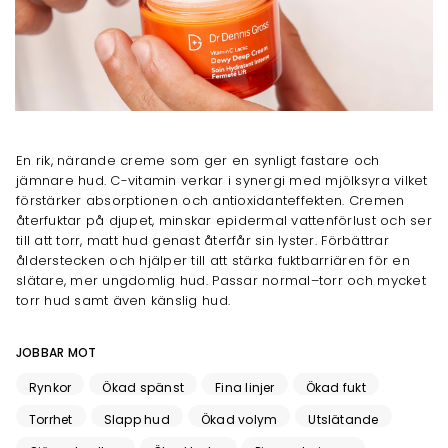
En rik, närande creme som ger en synligt fastare och
jämnare hud. C-vitamin verkar i synergi med mjölksyra vilket
förstärker absorptionen och antioxidanteffekten. Cremen
återfuktar på djupet, minskar epidermal vattenförlust och ser
till att torr, matt hud genast återfår sin lyster. Förbättrar
ålderstecken och hjälper till att stärka fuktbarriären för en
slätare, mer ungdomlig hud. Passar normal–torr och mycket
torr hud samt även känslig hud.
JOBBAR MOT
Rynkor
Ökad spänst
Fina linjer
Ökad fukt
Torrhet
Slapp hud
Ökad volym
Utslätande