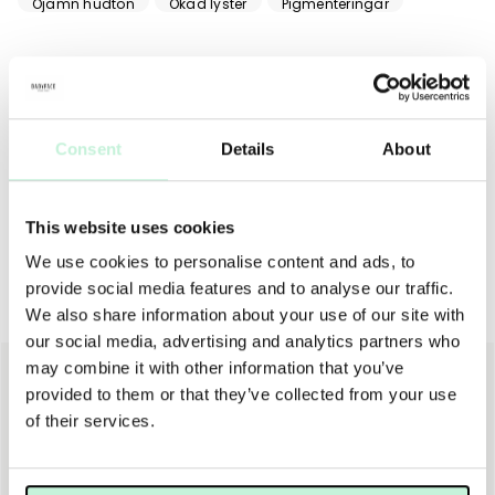
Ojämn hudton
Ökad lyster
Pigmenteringar
ANVÄNDNING
TIPS
MER INFO
INGREDIENSER
Används morgon och/eller kväll. Massera in på torr, ren hud.
Consent
Details
About
För bästa resultat, applicera efter Dr. Dennis Gross
Skincare™ peel och serum.
This website uses cookies
We use cookies to personalise content and ads, to
provide social media features and to analyse our traffic.
Andra köpte även
We also share information about your use of our site with
our social media, advertising and analytics partners who
may combine it with other information that you’ve
NY
provided to them or that they’ve collected from your use
of their services.