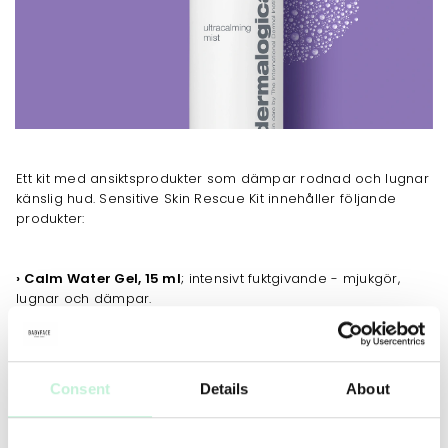
Ett kit med ansiktsprodukter som dämpar rodnad och lugnar
känslig hud. Sensitive Skin Rescue Kit innehåller följande
produkter:
› Calm Water Gel, 15 ml
; intensivt fuktgivande - mjukgör,
lugnar och dämpar.
› UltraCalming Mist, 50 ml
; lugnande fuktspray som
omedelbart dämpar hudirritation och känslan av stramhet.
› UltraCalming Cleanser, 50 m
l; milt rengörande och
svalkande gelcreme. Lyfter skonsamt bort smuts, även på
Consent
Details
About
ögonområdet.