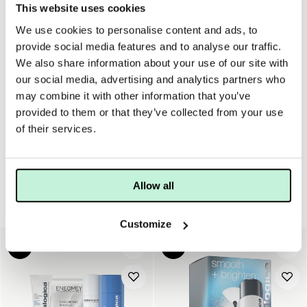
JOBBAR MOT
This website uses cookies
We use cookies to personalise content and ads, to
provide social media features and to analyse our traffic.
ANVÄNDNING
TIPS
MER INFO
INGREDIENSER
We also share information about your use of our site with
our social media, advertising and analytics partners who
Tänk på att var försiktig när du tvättar samt smörjer in
may combine it with other information that you’ve
ansiktet då för mycket friktion kan irritera huden och kan
kännas mer röd. Använd därför lätta strykningar och gärna
provided to them or that they’ve collected from your use
från ansiktets mitt och utåt.
of their services.
Allow all
Start & resekit
Customize
20%
15%