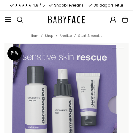
★★★★★ 4.8 / 5
Snabb leverans!
30 dagars retur
Hem
Shop
Ansikte
Start & resekit
15%