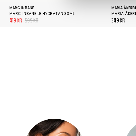
MARC INBANE
MARIA ÅKERB
MARC INBANE LE HYDRATAN 30ML
MARIA ÅKER
419 KR
599 KR
349 KR