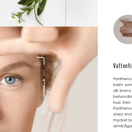
Vattenfr
Pantheno
balm som 
att lindra
behandlin
hud. Den
Pantheno
shea smö
mycket b
armbågar