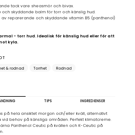
rande tack vare sheasmör och bivax.
 och skyddande balm för torr och känslig hud.
s av reparerande och skyddande vitamin B5 (panthenol)
rmal - torr hud. Idealisk för känslig hud eller för att
ot kyla.
OT
het & rodnad
Torrhet
Rodnad
ÄNDNING
TIPS
INGREDIENSER
s på hela ansiktet morgon och/eller kväll, alternativt
a vid behov på känsliga områden. Perfekt klimatcreme.
ärna Panthenol Ceutic på kvällen och K-Ceutic på
n.