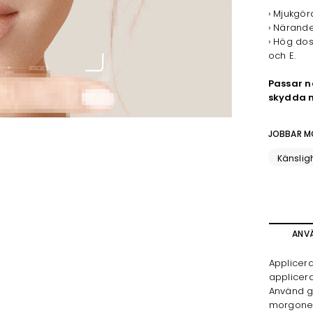
› Mjukgö
› Närande
› Hög do
och E.
Passar no
skydda m
JOBBAR M
Känslig
ANV
Applicera
applicer
Använd g
morgone