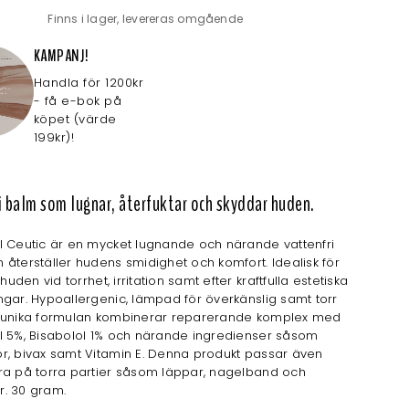
Finns i lager, levereras omgående
KAMPANJ!
Handla för 1200kr
- få e-bok på
köpet (värde
199kr)!
i balm som lugnar, återfuktar och skyddar huden.
l Ceutic är en mycket lugnande och närande vattenfri
återställer hudens smidighet och komfort. Idealisk för
 huden vid torrhet, irritation samt efter kraftfulla estetiska
gar. Hypoallergenic, lämpad för överkänslig samt torr
 unika formulan kombinerar reparerande komplex med
l 5%, Bisabolol 1% och närande ingredienser såsom
r, bivax samt Vitamin E. Denna produkt passar även
ra på torra partier såsom läppar, nagelband och
. 30 gram.