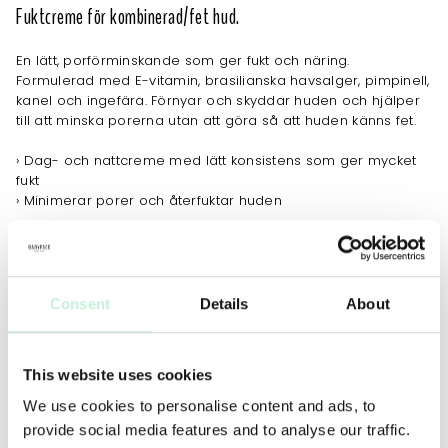
Fuktcreme för kombinerad/fet hud.
En lätt, porförminskande som ger fukt och näring.
Formulerad med E-vitamin, brasilianska havsalger, pimpinell,
kanel och ingefära. Förnyar och skyddar huden och hjälper
till att minska porerna utan att göra så att huden känns fet.
› Dag- och nattcreme med lätt konsistens som ger mycket
fukt
› Minimerar porer och återfuktar huden
Passar en kombinerad/fet hudtyp.
JOBBAR MOT
Consent
Details
About
Fina linjer
Ökad fukt
Oljig & blank
Obalans
Yttorrhet
This website uses cookies
We use cookies to personalise content and ads, to
provide social media features and to analyse our traffic.
ANVÄNDNING
TIPS
MER INFO
INGREDIENSER