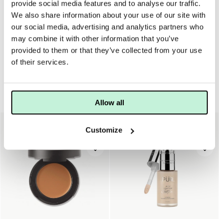
provide social media features and to analyse our traffic.
We also share information about your use of our site with
Denna concealer är perfekt för den som vill jobba på
our social media, advertising and analytics partners who
spänsten kring ögonen och även få täckningen som
may combine it with other information that you’ve
makeup ger, då den innehåller inkapslad retinol.
provided to them or that they’ve collected from your use
of their services.
Utförsäljning
Allow all
40%
40%
Customize