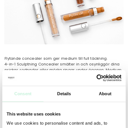
Flytande concealer som ger medium till full täckning.
4-in-1 Sculptning Concealer smälter in och osynliggör dina
prickar, rodnader eller mörka ringar under ögonen. Medium
till full täckning och många olika nyanser gör att det här är
en produkt som passar alla.
Consent
Details
About
JOBBAR MOT
Ojämn hudton
This website uses cookies
We use cookies to personalise content and ads, to
ANVÄNDNING
TIPS
MER INFO
INGREDIENSER