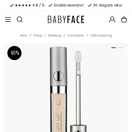
★★★★★ 4.8 / 5
Snabb leverans!
30 dagars retur
Hem
Shop
Makeup
Concealer
Utförsäljning
40%