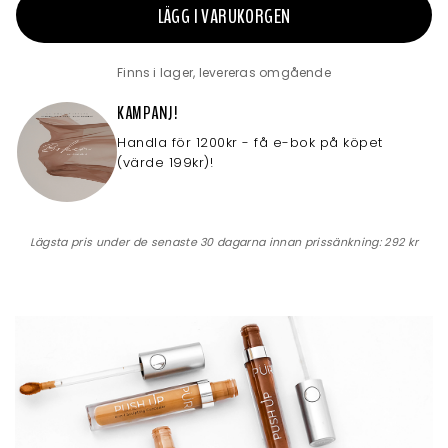
LÄGG I VARUKORGEN
Finns i lager, levereras omgående
KAMPANJ!
Handla för 1200kr - få e-bok på köpet
(värde 199kr)!
Lägsta pris under de senaste 30 dagarna innan prissänkning:
292 kr