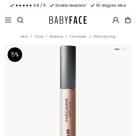
★★★★★ 4.8 / 5
Snabb leverans!
30 dagars retur
Hem
Shop
Makeup
Concealer
Utförsäljning
15%