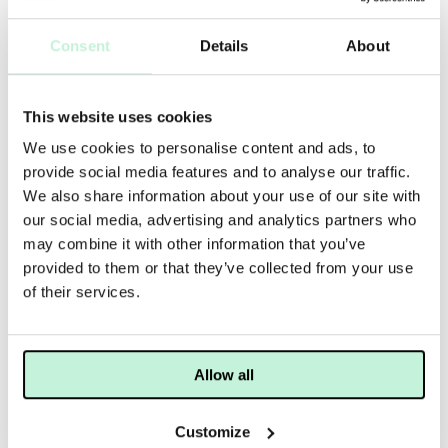
en vacker och felfri hudton. Samtidigt skyddar den närande
formulan din hud och förser den med fukt och näring.
Consent
Details
About
ANVÄNDNING
TIPS
MER INFO
INGREDIENSER
"Använd denna concealer för att ljusa upp området under
This website uses cookies
ögonen, konturera eller framhäva ditt ansikte, täcka mörka
We use cookies to personalise content and ads, to
ringar eller dölja eventuella skönhetsfel. Applicera
concealern under ögonen med hjälp av applikatorn. Undvik
provide social media features and to analyse our traffic.
att applicera concealern endast på mörka ringar – detta
We also share information about your use of our site with
framhäver bara den del du försöker dölja. Tona istället in
our social media, advertising and analytics partners who
den noggrant i huden över hela området under ögonen. För
may combine it with other information that you’ve
ett ungdomligare och piggare utseende kan du applicera
provided to them or that they’ve collected from your use
concealern i den inre ögonvrån och under den yttre
ögonvrån. Detta ljusar upp området optiskt och ger en mer
of their services.
lyft ögonlook. För att täcka eventuella skönhetsfläckar kan
du applicera concealern direkt på fläcken och tona in den i
huden med hjälp av ett finger. För att skapa en
kontureringseffekt, använd en nyans ljusare och en nyans
Allow all
mörkare än din hudton för att ge din look ett nytt djup. "
Customize