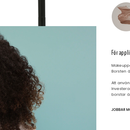
För appl
Makeuppen
Borsten ä
Att använ
Investera
borstar ä
JOBBAR M