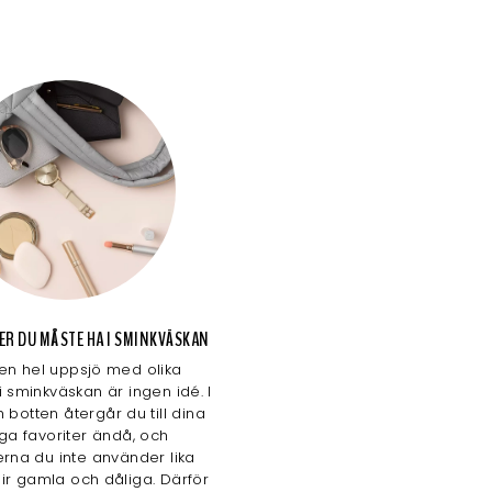
AKER DU MÅSTE HA I SMINKVÄSKAN
 en hel uppsjö med olika
i sminkväskan är ingen idé. I
 botten återgår du till dina
iga favoriter ändå, och
rna du inte använder lika
lir gamla och dåliga. Därför