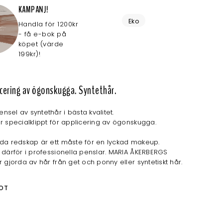
KAMPANJ!
Eko
Handla för 1200kr
- få e-bok på
köpet (värde
199kr)!
icering av ögonskugga. Syntethår.
sel av syntethår i bästa kvalitet.
r specialklippt för applicering av ögonskugga.
da redskap är ett måste för en lyckad makeup.
 därför i professionella penslar. MARIA ÅKERBERGS
r gjorda av hår från get och ponny eller syntetiskt hår.
OT