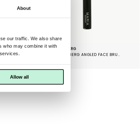
About
se our traffic. We also share
ers who may combine it with
MARIA ÅKERBERG
 services.
R BRUSH
MARIA ÅKERBERG ANGLED FACE BRUSH
249 KR
Allow all