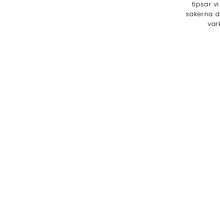
tipsar v
sakerna d
var