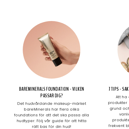
BAREMINERALS FOUNDATION - VILKEN
7 TIPS - S
PASSAR DIG?
Att ha
produkter 
Det hudvårdande makeup-märket
grund och
bareMinerals har flera olika
vanl
foundations för att det ska passa alla
produkte
hudtyper. Följ vår guide för att hitta
frekvent b
rätt bas för din hud!