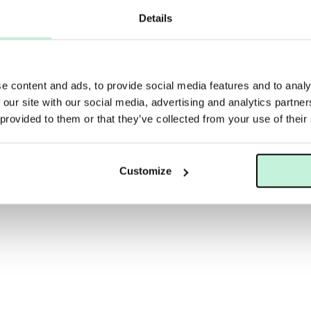
Details
e content and ads, to provide social media features and to analy
 our site with our social media, advertising and analytics partn
ERG
MARIA ÅKERBERG
 provided to them or that they’ve collected from your use of their
MARIA ÅKERBERG MAKEUP BRUSH CLEANSER
MARIA ÅKERBERG EYE DEFINE
169 KR
Customize