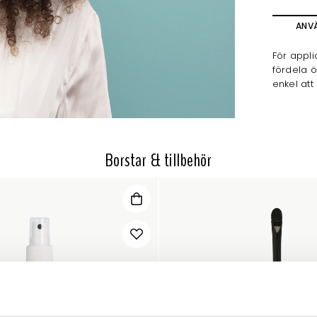
ANV
För appl
fördela ö
enkel att
Borstar & tillbehör